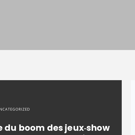
NCATEGORIZED
 du boom des jeux‑show