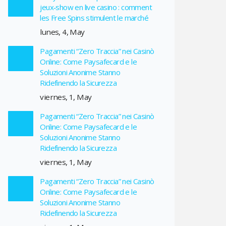
jeux‑show en live casino : comment
les Free Spins stimulent le marché
lunes, 4, May
Pagamenti “Zero Traccia” nei Casinò
Online: Come Paysafecard e le
Soluzioni Anonime Stanno
Ridefinendo la Sicurezza
viernes, 1, May
Pagamenti “Zero Traccia” nei Casinò
Online: Come Paysafecard e le
Soluzioni Anonime Stanno
Ridefinendo la Sicurezza
viernes, 1, May
Pagamenti “Zero Traccia” nei Casinò
Online: Come Paysafecard e le
Soluzioni Anonime Stanno
Ridefinendo la Sicurezza