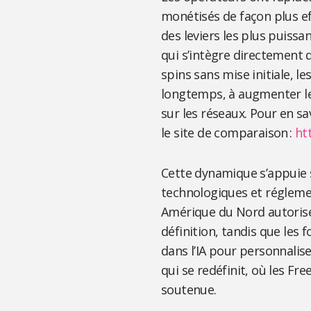
monétisés de façon plus ef
des leviers les plus puissa
qui s’intègre directement 
spins sans mise initiale, le
longtemps, à augmenter le
sur les réseaux. Pour en sa
le site de comparaison :
ht
Cette dynamique s’appuie
technologiques et réglemen
Amérique du Nord autorisen
définition, tandis que les 
dans l’IA pour personnalise
qui se redéfinit, où les Fr
soutenue.