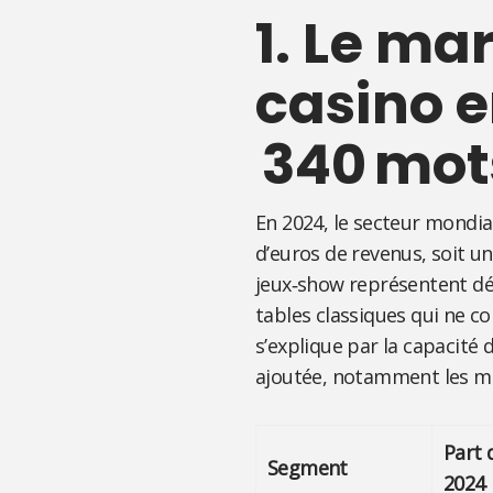
1. Le ma
casino e
340 mot
En 2024, le secteur mondial
d’euros de revenus, soit u
jeux‑show représentent dés
tables classiques qui ne c
s’explique par la capacité 
ajoutée, notamment les mi
Part 
Segment
2024