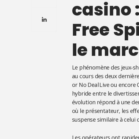
casino 
Free Sp
le mar
Le phénomène des jeux‑sho
au cours des deux dernièr
or No Deal Live ou encore 
hybride entre le divertisse
évolution répond à une de
où le présentateur, les eff
suspense similaire à celui d
Les opérateurs ont rapide