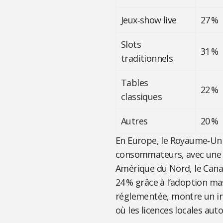
Jeux‑show live
27 %
Slots
31 %
traditionnels
Tables
22 %
classiques
Autres
20 %
En Europe, le Royaume‑Uni,
consommateurs, avec une p
Amérique du Nord, le Canad
24 % grâce à l’adoption mas
réglementée, montre un int
où les licences locales aut