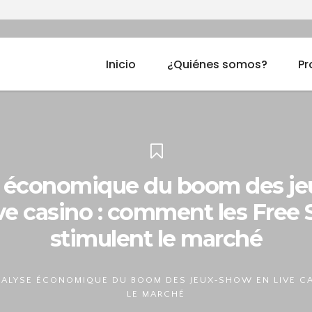
Inicio
¿Quiénes somos?
Pr
 économique du boom des j
ive casino : comment les Free 
stimulent le marché
ALYSE ÉCONOMIQUE DU BOOM DES JEUX‑SHOW EN LIVE CA
LE MARCHÉ