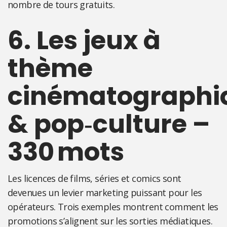
nombre de tours gratuits.
6. Les jeux à
thème
cinématographi
& pop‑culture –
330 mots
Les licences de films, séries et comics sont
devenues un levier marketing puissant pour les
opérateurs. Trois exemples montrent comment les
promotions s’alignent sur les sorties médiatiques.