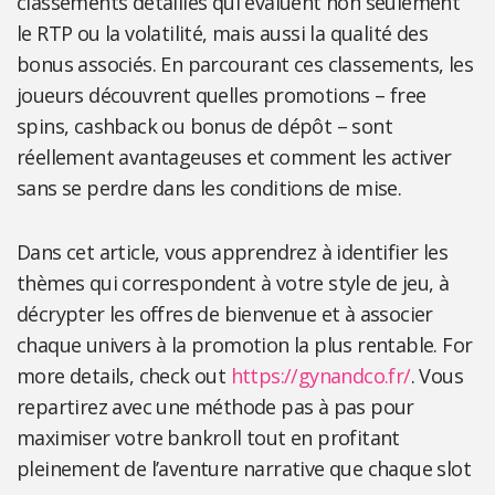
classements détaillés qui évaluent non seulement
le RTP ou la volatilité, mais aussi la qualité des
bonus associés. En parcourant ces classements, les
joueurs découvrent quelles promotions – free
spins, cashback ou bonus de dépôt – sont
réellement avantageuses et comment les activer
sans se perdre dans les conditions de mise.
Dans cet article, vous apprendrez à identifier les
thèmes qui correspondent à votre style de jeu, à
décrypter les offres de bienvenue et à associer
chaque univers à la promotion la plus rentable. For
more details, check out
https://gynandco.fr/
. Vous
repartirez avec une méthode pas à pas pour
maximiser votre bankroll tout en profitant
pleinement de l’aventure narrative que chaque slot