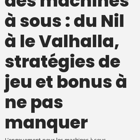
des machines
à sous : du Nil
à le Valhalla,
stratégies de
jeu et bonus à
ne pas
manquer