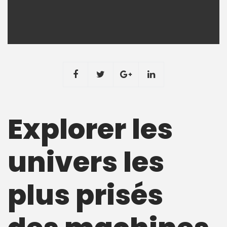
Explorer les
univers les
plus prisés