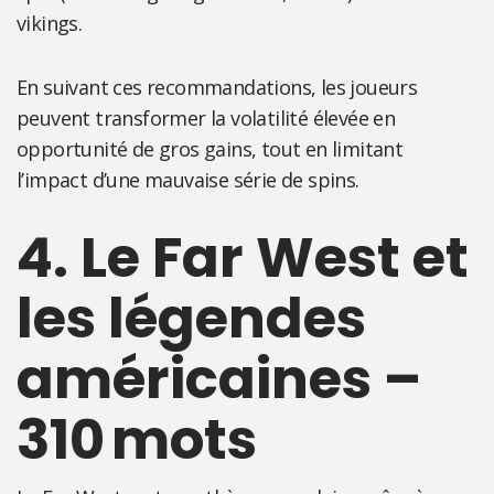
vikings.
En suivant ces recommandations, les joueurs
peuvent transformer la volatilité élevée en
opportunité de gros gains, tout en limitant
l’impact d’une mauvaise série de spins.
4. Le Far West et
les légendes
américaines –
310 mots