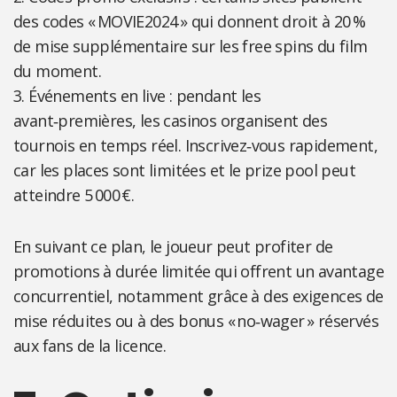
des codes « MOVIE2024 » qui donnent droit à 20 %
de mise supplémentaire sur les free spins du film
du moment.
3. Événements en live : pendant les
avant‑premières, les casinos organisent des
tournois en temps réel. Inscrivez‑vous rapidement,
car les places sont limitées et le prize pool peut
atteindre 5 000 €.
En suivant ce plan, le joueur peut profiter de
promotions à durée limitée qui offrent un avantage
concurrentiel, notamment grâce à des exigences de
mise réduites ou à des bonus « no‑wager » réservés
aux fans de la licence.