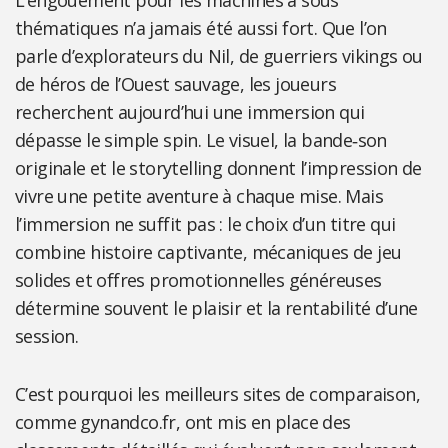
L’engouement pour les machines à sous
thématiques n’a jamais été aussi fort. Que l’on
parle d’explorateurs du Nil, de guerriers vikings ou
de héros de l’Ouest sauvage, les joueurs
recherchent aujourd’hui une immersion qui
dépasse le simple spin. Le visuel, la bande‑son
originale et le storytelling donnent l’impression de
vivre une petite aventure à chaque mise. Mais
l’immersion ne suffit pas : le choix d’un titre qui
combine histoire captivante, mécaniques de jeu
solides et offres promotionnelles généreuses
détermine souvent le plaisir et la rentabilité d’une
session.
C’est pourquoi les meilleurs sites de comparaison,
comme gynandco.fr, ont mis en place des