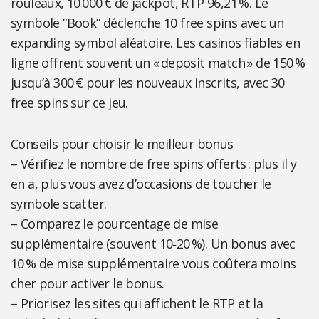
rouleaux, 10 000 € de jackpot, RTP 96,21 %. Le
symbole “Book” déclenche 10 free spins avec un
expanding symbol aléatoire. Les casinos fiables en
ligne offrent souvent un « deposit match » de 150 %
jusqu’à 300 € pour les nouveaux inscrits, avec 30
free spins sur ce jeu.
Conseils pour choisir le meilleur bonus
– Vérifiez le nombre de free spins offerts : plus il y
en a, plus vous avez d’occasions de toucher le
symbole scatter.
– Comparez le pourcentage de mise
supplémentaire (souvent 10‑20 %). Un bonus avec
10 % de mise supplémentaire vous coûtera moins
cher pour activer le bonus.
– Priorisez les sites qui affichent le RTP et la