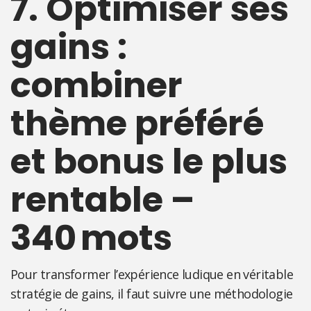
7. Optimiser ses
gains :
combiner
thème préféré
et bonus le plus
rentable –
340 mots
Pour transformer l’expérience ludique en véritable
stratégie de gains, il faut suivre une méthodologie