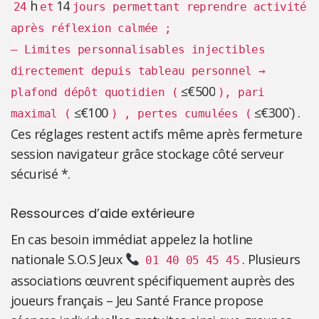
h
14
24
et
jours permettant reprendre activité
après réflexion calmée ;
– Limites personnalisables injectibles
directement depuis tableau personnel →
≤€500
plafond dépôt quotidien (
), pari
≤€100
≤€300`) .
maximal (
) , pertes cumulées (
Ces réglages restent actifs même après fermeture
session navigateur grâce stockage côté serveur
sécurisé *.
Ressources d’aide extérieure
En cas besoin immédiat appelez la hotline
nationale S.O.S Jeux
. Plusieurs
01 40 05 45 45
associations œuvrent spécifiquement auprès des
joueurs français ­– Jeu Santé France propose