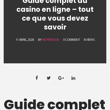
Guide complet du
casino en ligne – tout
ce que vous devez
savoir
11 ABRIL, 2026
BY
MOREIRA245
0 COMMENT
8 VIEWS
Guide complet