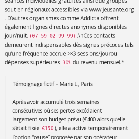
séances individuelles gratuites ainsi que groupes
soutien régionaux accessibles via www.jeusante.org
. D’autres organismes comme Addicta offrent
également lignes directes anonymes disponibles
jour/nuit.
.\nCes contacts
(07 59 02 99 99)
demeurent indispensables dès signes précoces tels
qu’une fréquence accrue >×3 sessions/jour​ou
dépenses supérieures
du revenu mensuel.*
30%
Témoignage fictif – Marie L., Paris
Après avoir accumulé trois semaines
consécutives où ses pertes excédaient
largement son budget prévu (€400 alors qu’elle
s’était fixée
), elle a activé temporairement
€150
l’option “pause” proposée par son opérateur