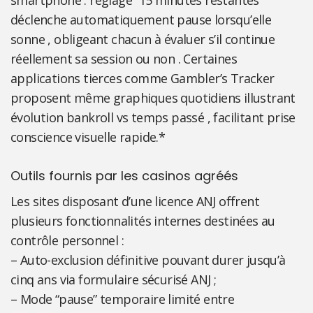
smartphone : réglage “15 minutes restantes”
déclenche automatiquement pause lorsqu’elle
sonne , obligeant chacun à évaluer s’il continue
réellement sa session ou non . Certaines
applications tierces comme Gambler’s Tracker
proposent même graphiques quotidiens illustrant
évolution bankroll vs temps passé , facilitant prise
conscience visuelle rapide.*
Outils fournis par les casinos agréés
Les sites disposant d’une licence ANJ offrent
plusieurs fonctionnalités internes destinées au
contrôle personnel :
– Auto-exclusion définitive pouvant durer jusqu’à
cinq ans via formulaire sécurisé ANJ ;
– Mode “pause” temporaire limité entre