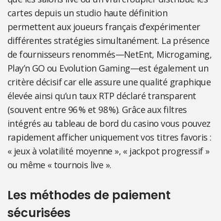
cartes depuis un studio haute définition
permettent aux joueurs français d’expérimenter
différentes stratégies simultanément. La présence
de fournisseurs renommés—NetEnt, Microgaming,
Play’n GO ou Evolution Gaming—est également un
critère décisif car elle assure une qualité graphique
élevée ainsi qu’un taux RTP déclaré transparent
(souvent entre 96 % et 98 %). Grâce aux filtres
intégrés au tableau de bord du casino vous pouvez
rapidement afficher uniquement vos titres favoris :
« jeux à volatilité moyenne », « jackpot progressif »
ou même « tournois live ».
Les méthodes de paiement
sécurisées