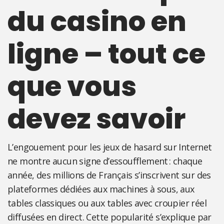
du casino en
ligne – tout ce
que vous
devez savoir
L’engouement pour les jeux de hasard sur Internet
ne montre aucun signe d’essoufflement : chaque
année, des millions de Français s’inscrivent sur des
plateformes dédiées aux machines à sous, aux
tables classiques ou aux tables avec croupier réel
diffusées en direct. Cette popularité s’explique par