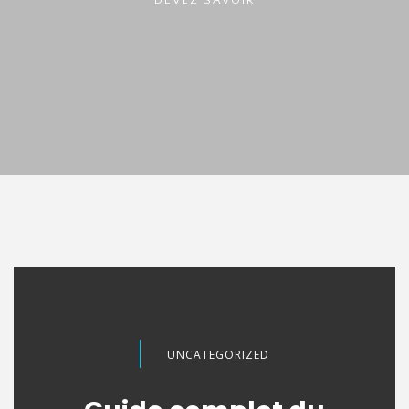
DEVEZ SAVOIR
UNCATEGORIZED