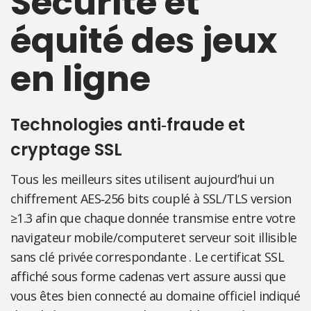
Sécurité et
équité des jeux
en ligne
Technologies anti‑fraude et
cryptage SSL
Tous les meilleurs sites utilisent aujourd’hui un
chiffrement AES‑256 bits couplé à SSL/TLS version
≥1​.3 afin que chaque donnée transmise entre votre
navigateur mobile/computeret serveur soit illisible
sans clé privée correspondante . Le certificat SSL
affiché sous forme cadenas vert assure aussi que
vous êtes bien connecté au domaine officiel indiqué