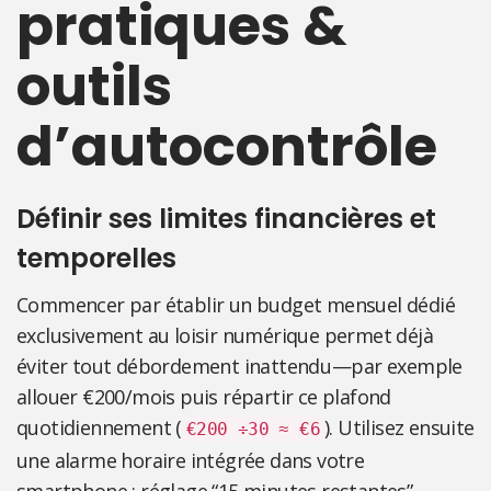
pratiques &
outils
d’autocontrôle
Définir ses limites financières et
temporelles
Commencer par établir un budget mensuel dédié
exclusivement au loisir numérique permet déjà
éviter tout débordement inattendu — par exemple
allouer €200/mois puis répartir ce plafond
quotidiennement (
). Utilisez ensuite
€200 ÷30 ≈ €6
une alarme horaire intégrée dans votre