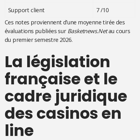
Support client
7 /10
Ces notes proviennent d’une moyenne tirée des
évaluations publiées sur
Basketnews.Net
au cours
du premier semestre 2026.
La législation
française et le
cadre juridique
des casinos en
line