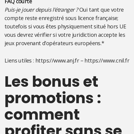
FAQ courte
Puis-je jouer depuis l’étranger ?
Oui tant que votre
compte reste enregistré sous licence française;
toutefois si vous êtes physiquement situé hors UE
vous devrez vérifier si votre juridiction accepte les
jeux provenant d’opérateurs européens.*
Liens utiles : https://www.anj.fr – https://www.cnil.fr
Les bonus et
promotions :
comment
profiter sans se