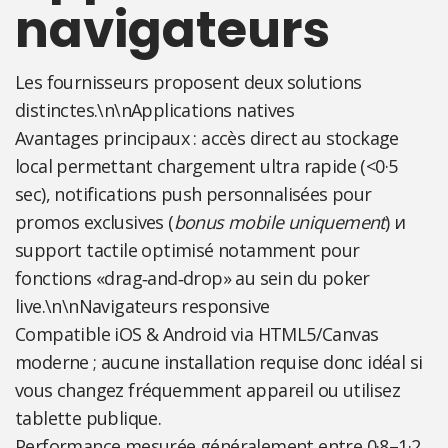
navigateurs
Les fournisseurs proposent deux solutions
distinctes.\n\nApplications natives
Avantages principaux : accès direct au stockage
local permettant chargement ultra rapide (<0·5
sec), notifications push personnalisées pour
promos exclusives (
bonus mobile uniquement
) и
support tactile optimisé notamment pour
fonctions «drag‑and‑drop» au sein du poker
live.\n\nNavigateurs responsive
Compatible iOS & Android via HTML5/Canvas
moderne ; aucune installation requise donc idéal si
vous changez fréquemment appareil ou utilisez
tablette publique.
Performance mesurée généralement entre 0·8–1·2