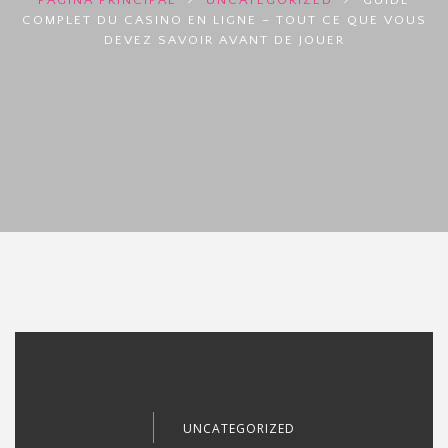
PÁGINA PRINCIPAL
UNCATEGORIZED
GUIDE
COMPLET DU CASINO EN LIGNE – TOUT CE QUE VOUS
DEVEZ SAVOIR AVANT DE JOUER
UNCATEGORIZED