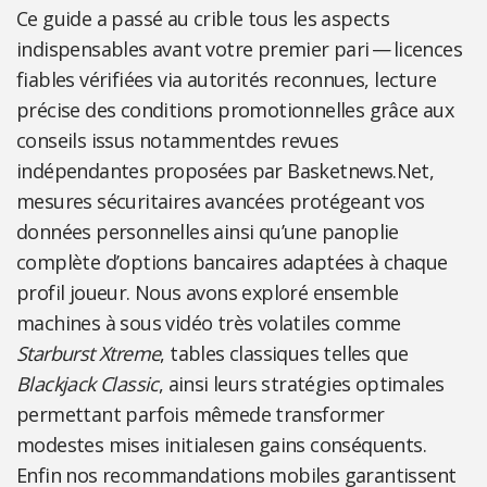
Ce guide a passé au crible tous les aspects
indispensables avant votre premier pari — licences
fiables vérifiées via autorités reconnues, lecture
précise des conditions promotionnelles grâce aux
conseils issus notammentdes revues
indépendantes proposées par Basketnews.Net,
mesures sécuritaires avancées protégeant vos
données personnelles ainsi qu’une panoplie
complète d’options bancaires adaptées à chaque
profil joueur.​ Nous avons exploré ensemble
machines à sous vidéo très volatiles comme
Starburst Xtreme
, tables classiques telles que
Blackjack Classic
, ainsi leurs stratégies optimales
permettant parfois mêmede transformer
modestes mises initiales​en gains conséquents.​
Enfin nos recommandations mobiles garantissent