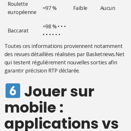
Roulette
≈97 %
Faible
Aucun
européenne
≈98 % • • •
Baccarat
• • • • • •
Toutes ces informations proviennent notamment
des revues détaillées réalisées par Basketnews.Net
qui testent régulièrement nouvelles sorties afin
garantir précision RTP déclarée.
Jouer sur
mobile :
applications vs