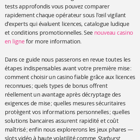
tests approfondis vous pouvez comparer
rapidement chaque opérateur sous l’œil vigilant
d’experts qui évaluent licences, catalogue ludique
et conditions promotionnelles. See
nouveau casino
en ligne
for more information.
Dans ce guide nous passerons en revue toutes les
étapes indispensables avant votre première mise :
comment choisir un casino fiable grâce aux licences
reconnues ; quels types de bonus offrent
réellement un avantage après décryptage des
exigences de mise ; quelles mesures sécuritaires
protègent vos informations personnelles ; quelles
solutions bancaires assurent rapidité et coût
maîtrisé ; enfin nous explorerons les jeux phares —
slots vidéo à haute volatilité comme
Starburst