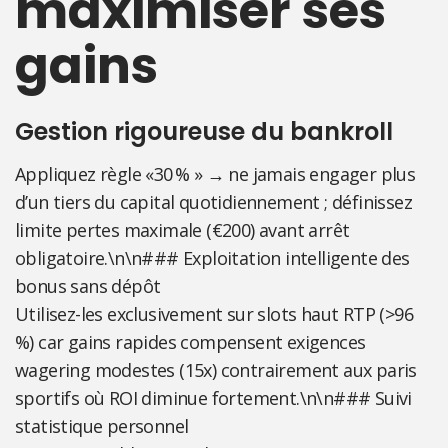
maximiser ses
gains
Gestion rigoureuse du bankroll
Appliquez règle «30 % » → ne jamais engager plus
d’un tiers du capital quotidiennement ; définissez
limite pertes maximale (€200) avant arrêt
obligatoire.\n\n### Exploitation intelligente des
bonus sans dépôt
Utilisez-les exclusivement sur slots haut RTP (>96
%) car gains rapides compensent exigences
wagering modestes (15x) contrairement aux paris
sportifs où ROI diminue fortement.\n\n### Suivi
statistique personnel