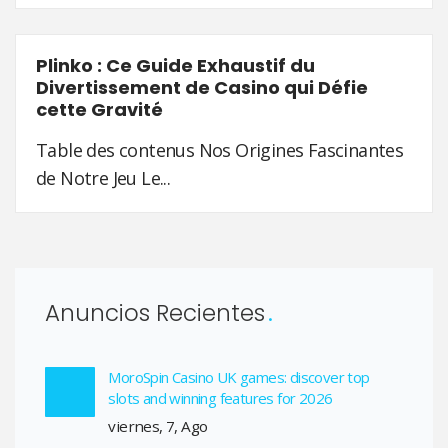
Plinko : Ce Guide Exhaustif du
Divertissement de Casino qui Défie
cette Gravité
Table des contenus Nos Origines Fascinantes
de Notre Jeu Le...
Anuncios Recientes
MoroSpin Casino UK games: discover top
slots and winning features for 2026
viernes, 7, Ago