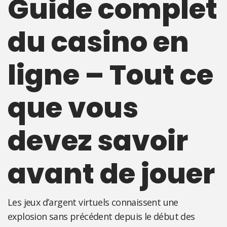
Guide complet
du casino en
ligne – Tout ce
que vous
devez savoir
avant de jouer
Les jeux d’argent virtuels connaissent une
explosion sans précédent depuis le début des