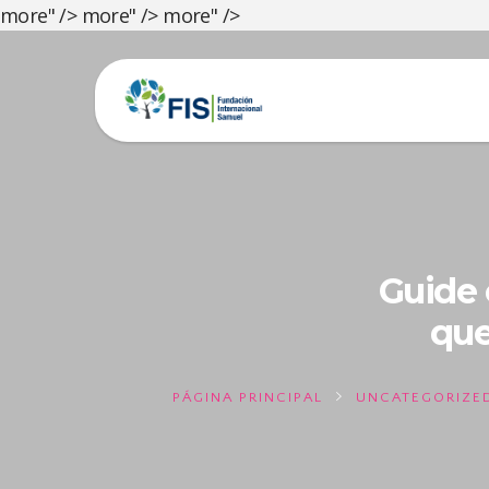
more" />
more" />
more" />
Guide 
que
PÁGINA PRINCIPAL
UNCATEGORIZE