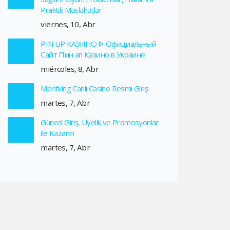
Praktik Məsləhətlər
viernes, 10, Abr
PIN UP КАЗИНО ᐈ Официальный
Сайт Пин ап Казино в Украине
miércoles, 8, Abr
Meritking Canlı Casino Resmi Giriş
martes, 7, Abr
Güncel Giriş, Üyelik ve Promosyonlar
ile Kazanın
martes, 7, Abr