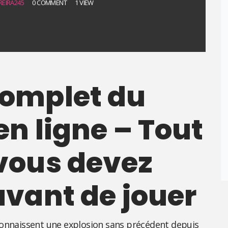
EIRA245
0 COMMENT
1 VIEW
complet du
en ligne – Tout
vous devez
avant de jouer
 connaissent une explosion sans précédent depuis