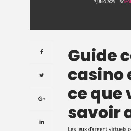
7 JUNIO, 2025
BY
MOR
Guide 
casino 
ce que 
savoir 
Les jeux d’argent virtuels