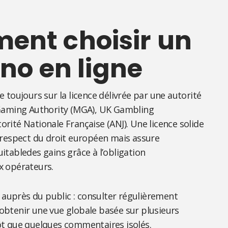
nt choisir un
no en ligne
 toujours sur la licence délivrée par une autorité
Gaming Authority (MGA), UK Gambling
ité Nationale Française (ANJ). Une licence solide
 respect du droit européen mais assure
tabledes gains grâce à l’obligation
x opérateurs.
n auprès du public : consulter régulièrement
btenir une vue globale basée sur plusieurs
utôt que quelques commentaires isolés.