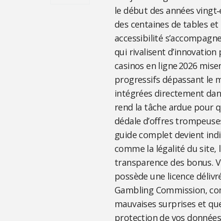
le début des années vingt‑e
des centaines de tables et
accessibilité s’accompagne
qui rivalisent d’innovation
casinos en ligne 2026 mise
progressifs dépassant le mi
intégrées directement dans
rend la tâche ardue pour 
dédale d’offres trompeuses
guide complet devient indis
comme la légalité du site, l
transparence des bonus. V
possède une licence délivr
Gambling Commission, comme
mauvaises surprises et que
protection de vos données