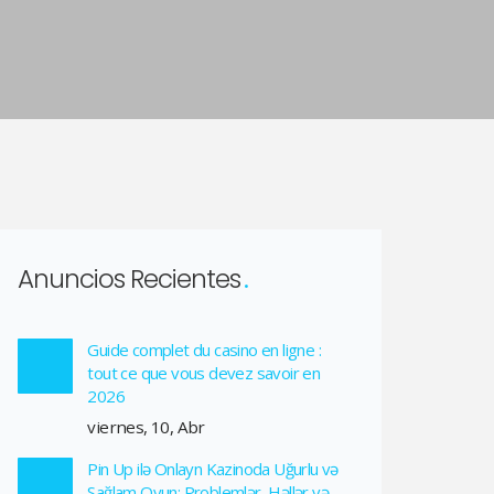
Anuncios Recientes
Guide complet du casino en ligne :
tout ce que vous devez savoir en
2026
viernes, 10, Abr
Pin Up ilə Onlayn Kazinoda Uğurlu və
Sağlam Oyun: Problemlər, Həllər və