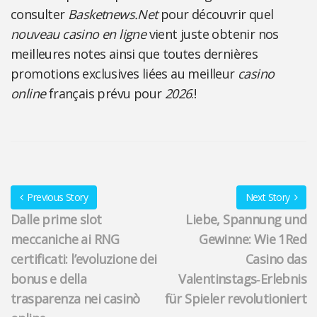
consulter
Basketnews.Net
pour découvrir quel
nouveau casino en ligne
vient juste obtenir nos
meilleures notes ainsi que toutes dernières
promotions exclusives liées au meilleur
casino
online
français prévu pour
2026
.!
Previous Story
Next Story
Dalle prime slot
Liebe, Spannung und
meccaniche ai RNG
Gewinne: Wie 1Red
certificati: l’evoluzione dei
Casino das
bonus e della
Valentinstags‑Erlebnis
trasparenza nei casinò
für Spieler revolutioniert