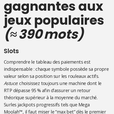
gagnantes aux
jeux populaires
(≈ 390 mots)
Slots
Comprendre le tableau des paiements est
indispensable : chaque symbole possède sa propre
valeur selon sa position sur les rouleaux actifs.
Astuce
: choisissez toujours une machine dont le
RTP dépasse 95 % afin d’assurer un retour
théorique supérieur à la moyenne du marché.
Surles jackpots progressifs tels que Mega
Moolah™, il faut miser le “max bet” dès le premier