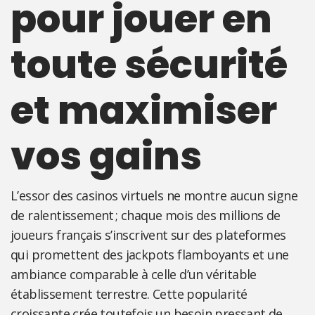
pour jouer en
toute sécurité
et maximiser
vos gains
L’essor des casinos virtuels ne montre aucun signe
de ralentissement ; chaque mois des millions de
joueurs français s’inscrivent sur des plateformes
qui promettent des jackpots flamboyants et une
ambiance comparable à celle d’un véritable
établissement terrestre. Cette popularité
croissante crée toutefois un besoin pressant de