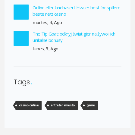
Online eller landbasert Hva er best for spillere
beste nett casino
martes, 4, Ago
The Tip Goat: odkryj świat gier na żywo i ich
unikalne bonusy
lunes, 3, Ago
Tags
casino online
entretenimiento
game