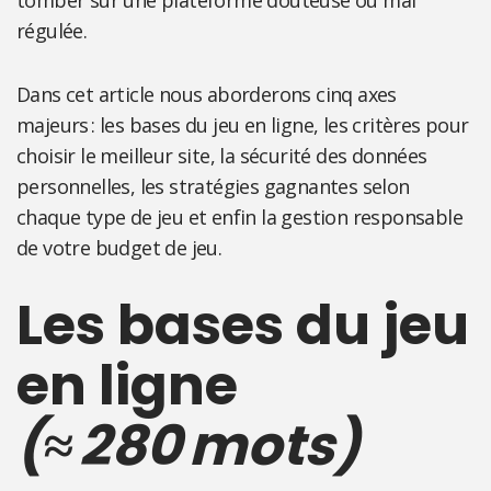
tomber sur une plateforme douteuse ou mal
régulée.
Dans cet article nous aborderons cinq axes
majeurs : les bases du jeu en ligne, les critères pour
choisir le meilleur site, la sécurité des données
personnelles, les stratégies gagnantes selon
chaque type de jeu et enfin la gestion responsable
de votre budget de jeu.
Les bases du jeu
en ligne
(≈ 280 mots)