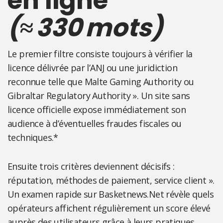
en ligne
(≈ 330 mots)
Le premier filtre consiste toujours à vérifier la
licence délivrée par l’ANJ ou une juridiction
reconnue telle que Malte Gaming Authority ou
Gibraltar Regulatory Authority ». Un site sans
licence officielle expose immédiatement son
audience à d’éventuelles fraudes fiscales ou
techniques.*
Ensuite trois critères deviennent décisifs :
réputation, méthodes de paiement, service client ».
Un examen rapide sur Basketnews.Net révèle quels
opérateurs affichent régulièrement un score élevé
auprès des utilisateurs grâce à leurs pratiques