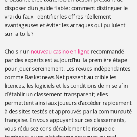
disposer d’un guide fiable : comment distinguer le
vrai du faux, identifier les offres réellement
avantageuses et éviter les arnaques qui pullulent
sur la toile ?
Choisir un
nouveau casino en ligne
recommandé
par des experts est aujourd’hui la première étape
pour jouer sereinement. Les revues indépendantes
comme Basketnews.Net passent au crible les
licences, les logiciels et les conditions de mise afin
d’établir un classement transparent ; elles
permettent ainsi aux joueurs d’accéder rapidement
à des sites testés et approuvés par la communauté
française. En vous appuyant sur ces classements,
vous réduisez considérablement le risque de