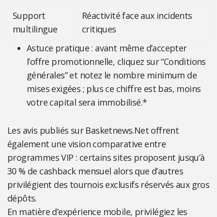
Support
Réactivité face aux incidents
multilingue
critiques
Astuce pratique : avant même d’accepter
l’offre promotionnelle, cliquez sur “Conditions
générales” et notez le nombre minimum de
mises exigées ; plus ce chiffre est bas, moins
votre capital sera immobilisé.*
Les avis publiés sur Basketnews.Net offrent
également une vision comparative entre
programmes VIP : certains sites proposent jusqu’à
30 % de cashback mensuel alors que d’autres
privilégient des tournois exclusifs réservés aux gros
dépôts.
En matière d’expérience mobile, privilégiez les