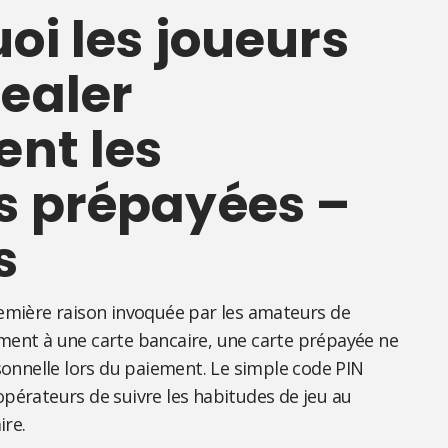
uoi les joueurs
dealer
ent les
ns prépayées –
s
première raison invoquée par les amateurs de
ement à une carte bancaire, une carte prépayée ne
onnelle lors du paiement. Le simple code PIN
opérateurs de suivre les habitudes de jeu au
ire.