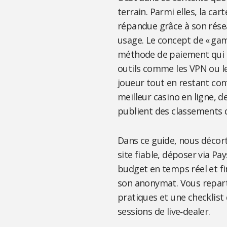
terrain. Parmi elles, la c
répandue grâce à son résea
usage. Le concept de « ga
méthode de paiement qui n
outils comme les VPN ou les
joueur tout en restant con
meilleur casino en ligne, 
publient des classements d
Dans ce guide, nous décor
site fiable, déposer via Pay
budget en temps réel et f
son anonymat. Vous reparti
pratiques et une checklist
sessions de live‑dealer.