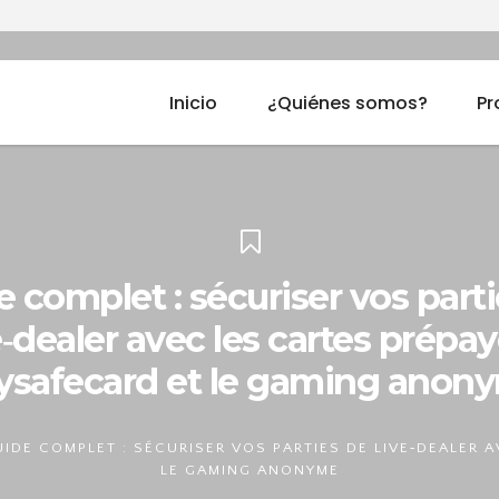
Inicio
¿Quiénes somos?
Pr
 complet : sécuriser vos part
e‑dealer avec les cartes prépa
ysafecard et le gaming anon
UIDE COMPLET : SÉCURISER VOS PARTIES DE LIVE‑DEALER 
LE GAMING ANONYME