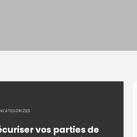
NCATEGORIZED
curiser vos parties de