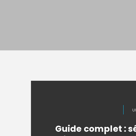
U
Guide complet : sé