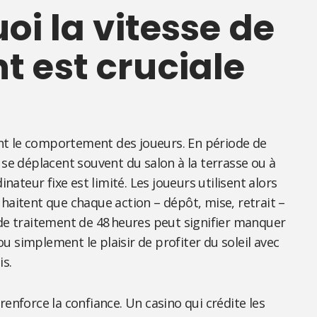
uoi la vitesse de
 est cruciale
t le comportement des joueurs. En période de
 se déplacent souvent du salon à la terrasse ou à
dinateur fixe est limité. Les joueurs utilisent alors
uhaitent que chaque action – dépôt, mise, retrait –
 de traitement de 48 heures peut signifier manquer
u simplement le plaisir de profiter du soleil avec
is.
renforce la confiance. Un casino qui crédite les