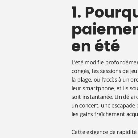
1. Pourq
paiement
en été
L’été modifie profondémen
congés, les sessions de jeu
la plage, où l’accès à un or
leur smartphone, et ils so
soit instantanée. Un délai
un concert, une escapade o
les gains fraîchement acqu
Cette exigence de rapidité 