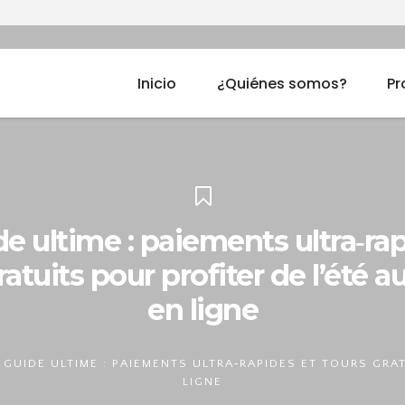
Inicio
¿Quiénes somos?
Pr
de ultime : paiements ultra‑rap
ratuits pour profiter de l’été a
en ligne
 GUIDE ULTIME : PAIEMENTS ULTRA‑RAPIDES ET TOURS GRA
LIGNE