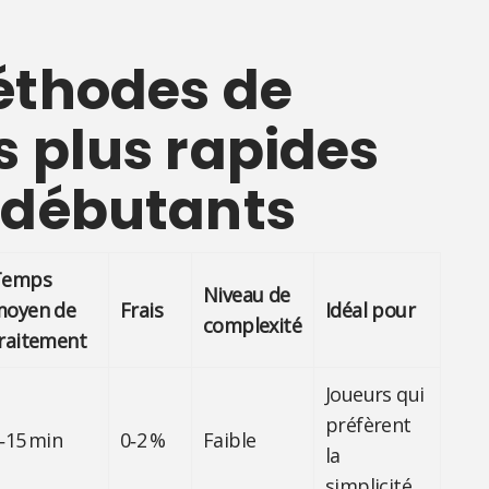
éthodes de
s plus rapides
s débutants
Temps
Niveau de
oyen de
Frais
Idéal pour
complexité
raitement
Joueurs qui
préfèrent
‑15 min
0‑2 %
Faible
la
simplicité