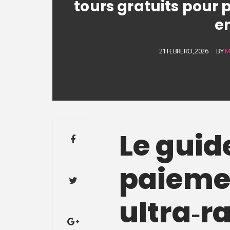
tours gratuits pour p
en
21 FEBRERO, 2026
BY
M
Le guid
paieme
ultra‑r