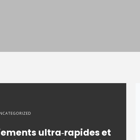
NCATEGORIZED
iements ultra‑rapides et