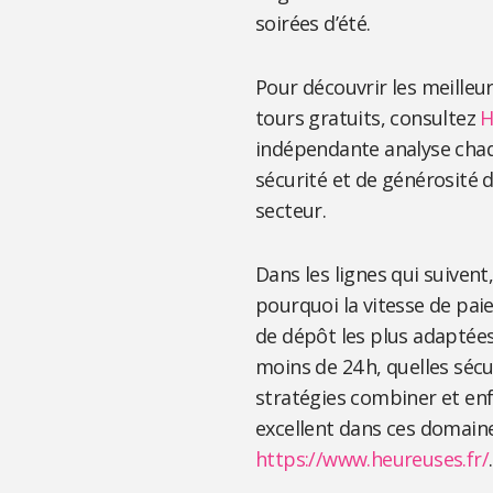
soirées d’été.
Pour découvrir les meilleur
tours gratuits, consultez
H
indépendante analyse chaqu
sécurité et de générosité d
secteur.
Dans les lignes qui suivent
pourquoi la vitesse de pa
de dépôt les plus adaptée
moins de 24 h, quelles sécur
stratégies combiner et enf
excellent dans ces domaine
https://www.heureuses.fr/
.