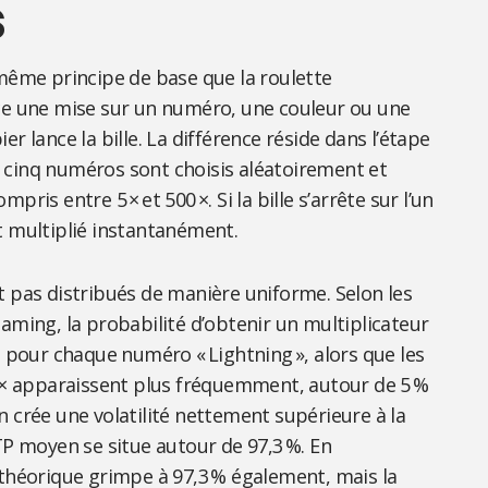
s
 même principe de base que la roulette
ace une mise sur un numéro, une couleur ou une
er lance la bille. La différence réside dans l’étape
 cinq numéros sont choisis aléatoirement et
pris entre 5 × et 500 ×. Si la bille s’arrête sur l’un
t multiplié instantanément.
t pas distribués de manière uniforme. Selon les
Gaming, la probabilité d’obtenir un multiplicateur
% pour chaque numéro « Lightning », alors que les
0 × apparaissent plus fréquemment, autour de 5 %
n crée une volatilité nettement supérieure à la
TP moyen se situe autour de 97,3 %. En
 théorique grimpe à 97,3 % également, mais la