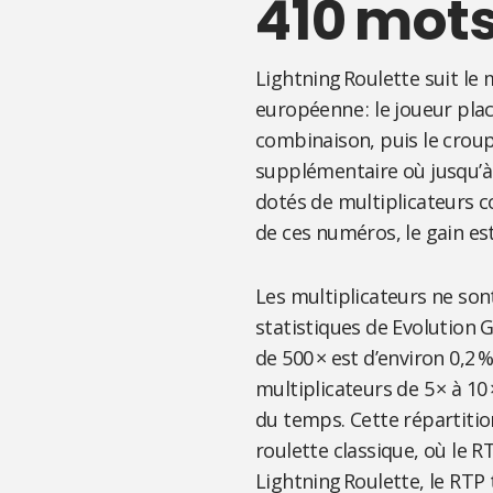
410 mot
Lightning Roulette suit le
européenne : le joueur pl
combinaison, puis le croupi
supplémentaire où jusqu’à
dotés de multiplicateurs com
de ces numéros, le gain es
Les multiplicateurs ne son
statistiques de Evolution 
de 500 × est d’environ 0,2 
multiplicateurs de 5 × à 1
du temps. Cette répartitio
roulette classique, où le R
Lightning Roulette, le RTP