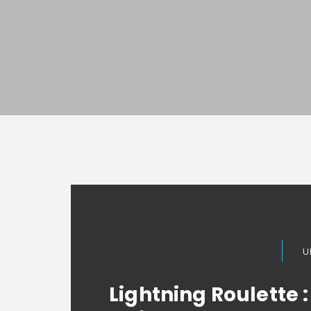
U
Lightning Roulette 