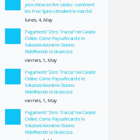
jeux‑show en live casino : comment
les Free Spins stimulent le marché
lunes, 4, May
Pagamenti “Zero Traccia” nei Casinò
Online: Come Paysafecard e le
Soluzioni Anonime Stanno
Ridefinendo la Sicurezza
viernes, 1, May
Pagamenti “Zero Traccia” nei Casinò
Online: Come Paysafecard e le
Soluzioni Anonime Stanno
Ridefinendo la Sicurezza
viernes, 1, May
Pagamenti “Zero Traccia” nei Casinò
Online: Come Paysafecard e le
Soluzioni Anonime Stanno
Ridefinendo la Sicurezza