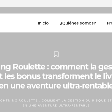
Inicio
¿Quiénes somos?
Pr
ing Roulette : comment la ges
t les bonus transforment le li
en une aventure ultra‑rentabl
IGHTNING ROULETTE : COMMENT LA GESTION DU RISQUE E
EN UNE AVENTURE ULTRA‑RENTABLE