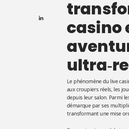
transfo
casino 
aventu
ultra‑r
Le phénomène du live casino
aux croupiers réels, les jo
depuis leur salon. Parmi le
démarque par ses multiplic
transformant une mise ordi