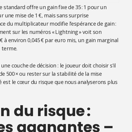
 standard offre un gain fixe de 35 : 1 pour un
ur une mise de 1 €, mais sans surprise
e du multiplicateur modifie l’espérance de gain :
ent sur les numéros « Lightning » voit son
€ à environ 0,045 € par euro mis, un gain marginal
g terme.
e couche de décision : le joueur doit choisir s’il
e 500 × ou rester sur la stabilité de la mise
té est le cœur du risque que nous analyserons plus
n du risque :
ies gagnantes –