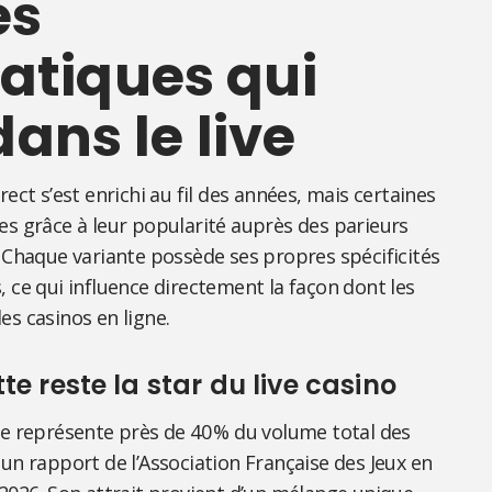
es
tiques qui
dans le live
rect s’est enrichi au fil des années, mais certaines
es grâce à leur popularité auprès des parieurs
. Chaque variante possède ses propres spécificités
, ce qui influence directement la façon dont les
es casinos en ligne.
te reste la star du live casino
te représente près de 40 % du volume total des
 un rapport de l’Association Française des Jeux en