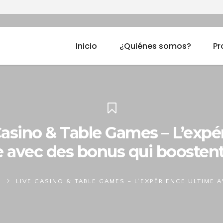
Inicio
¿Quiénes somos?
Pr
Casino & Table Games – L’expé
e avec des bonus qui boostent 
D
LIVE CASINO & TABLE GAMES – L’EXPÉRIENCE ULTIME 