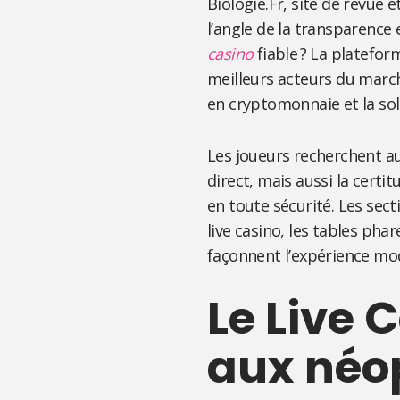
Biologie.Fr, site de revue 
l’angle de la transparence 
casino
fiable ? La platefo
meilleurs acteurs du marc
en cryptomonnaie et la soli
Les joueurs recherchent au
direct, mais aussi la certi
en toute sécurité. Les sec
live casino, les tables pha
façonnent l’expérience mo
Le Live 
aux néo