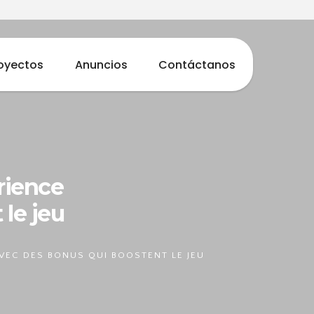
oyectos
Anuncios
Contáctanos
rience
le jeu
AVEC DES BONUS QUI BOOSTENT LE JEU