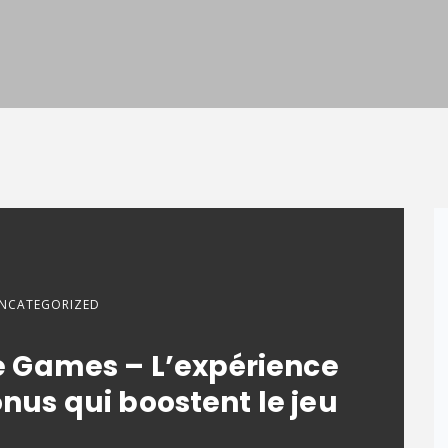
NCATEGORIZED
e Games – L’expérience
nus qui boostent le jeu