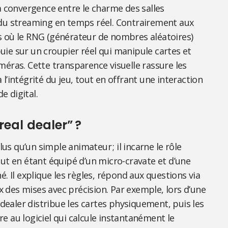
la convergence entre le charme des salles
 du streaming en temps réel. Contrairement aux
s où le RNG (générateur de nombres aléatoires)
ppuie sur un croupier réel qui manipule cartes et
méras. Cette transparence visuelle rassure les
l’intégrité du jeu, tout en offrant une interaction
 digital.
real dealer” ?
plus qu’un simple animateur ; il incarne le rôle
out en étant équipé d’un micro-cravate et d’une
é. Il explique les règles, répond aux questions via
lux des mises avec précision. Par exemple, lors d’une
e dealer distribue les cartes physiquement, puis les
e au logiciel qui calcule instantanément le