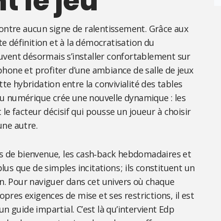
t le jeu
montre aucun signe de ralentissement. Grâce aux
 définition et à la démocratisation du
uvent désormais s’installer confortablement sur
hone et profiter d’une ambiance de salle de jeux
tte hybridation entre la convivialité des tables
é du numérique crée une nouvelle dynamique : les
le facteur décisif qui pousse un joueur à choisir
une autre.
es de bienvenue, les cash‑back hebdomadaires et
us que de simples incitations ; ils constituent un
ion. Pour naviguer dans cet univers où chaque
res exigences de mise et ses restrictions, il est
un guide impartial. C’est là qu’intervient Edp