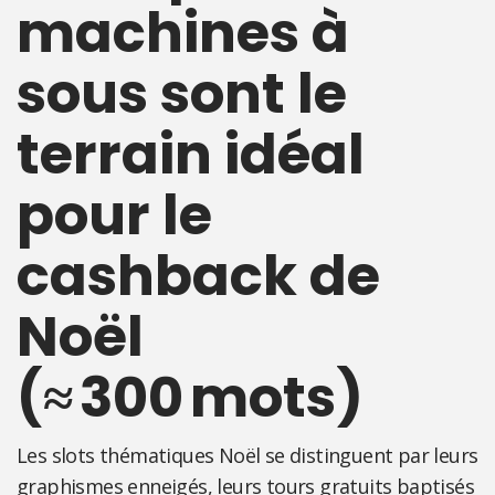
machines à
sous sont le
terrain idéal
pour le
cashback de
Noël
(≈ 300 mots)
Les slots thématiques Noël se distinguent par leurs
graphismes enneigés, leurs tours gratuits baptisés