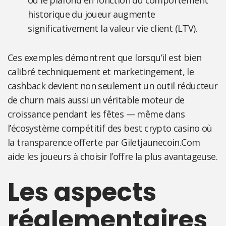
ou le plafond en fonction du comportement
historique du joueur augmente
significativement la valeur vie client (LTV).
Ces exemples démontrent que lorsqu’il est bien
calibré techniquement et marketingement, le
cashback devient non seulement un outil réducteur
de churn mais aussi un véritable moteur de
croissance pendant les fêtes — même dans
l’écosystème compétitif des best crypto casino où
la transparence offerte par Giletjaunecoin.Com
aide les joueurs à choisir l’offre la plus avantageuse.
Les aspects
réglementaires