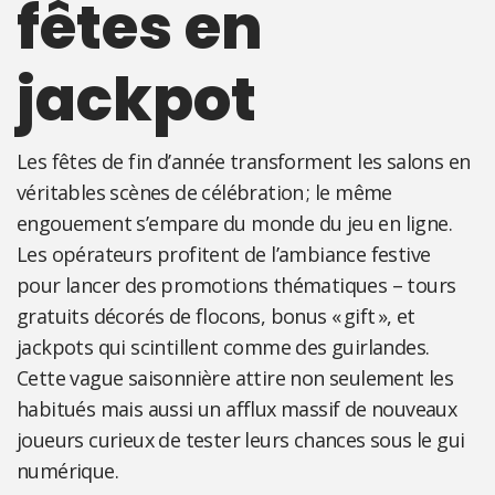
fêtes en
jackpot
Les fêtes de fin d’année transforment les salons en
véritables scènes de célébration ; le même
engouement s’empare du monde du jeu en ligne.
Les opérateurs profitent de l’ambiance festive
pour lancer des promotions thématiques – tours
gratuits décorés de flocons, bonus « gift », et
jackpots qui scintillent comme des guirlandes.
Cette vague saisonnière attire non seulement les
habitués mais aussi un afflux massif de nouveaux
joueurs curieux de tester leurs chances sous le gui
numérique.