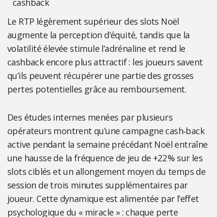
cashback
Le RTP légèrement supérieur des slots Noël
augmente la perception d’équité, tandis que la
volatilité élevée stimule l’adrénaline et rend le
cashback encore plus attractif : les joueurs savent
qu’ils peuvent récupérer une partie des grosses
pertes potentielles grâce au remboursement.
Des études internes menées par plusieurs
opérateurs montrent qu’une campagne cash‑back
active pendant la semaine précédant Noël entraîne
une hausse de la fréquence de jeu de +22 % sur les
slots ciblés et un allongement moyen du temps de
session de trois minutes supplémentaires par
joueur. Cette dynamique est alimentée par l’effet
psychologique du « miracle » : chaque perte