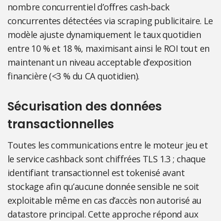
nombre concurrentiel d’offres cash‑back
concurrentes détectées via scraping publicitaire. Le
modèle ajuste dynamiquement le taux quotidien
entre 10 % et 18 %, maximisant ainsi le ROI tout en
maintenant un niveau acceptable d’exposition
financière (<3 % du CA quotidien).
Sécurisation des données
transactionnelles
Toutes les communications entre le moteur jeu et
le service cashback sont chiffrées TLS 1.​3 ; chaque
identifiant transactionnel est tokenisé avant
stockage afin qu’aucune donnée sensible ne soit
exploitable même en cas d’accès non autorisé au
datastore principal. Cette approche répond aux