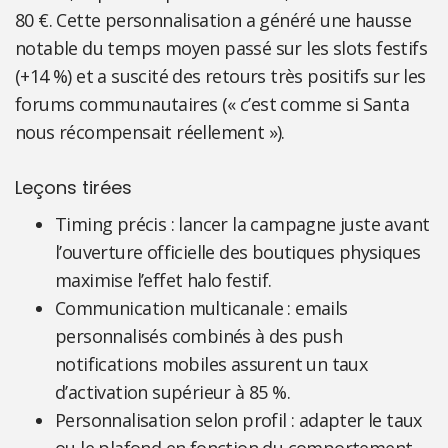
80 €. Cette personnalisation a généré une hausse
notable du temps moyen passé sur les slots festifs
(+14 %) et a suscité des retours très positifs sur les
forums communautaires (« c’est comme si Santa
nous récompensait réellement »).
Leçons tirées
Timing précis : lancer la campagne juste avant
l’ouverture officielle des boutiques physiques
maximise l’effet halo festif.
Communication multicanale : emails
personnalisés combinés à des push
notifications mobiles assurent un taux
d’activation supérieur à 85 %.
Personnalisation selon profil : adapter le taux