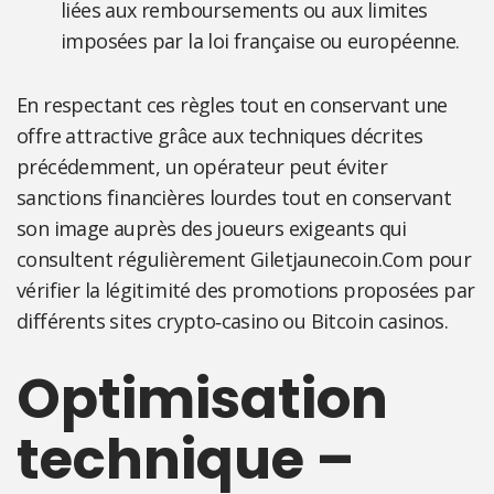
liées aux remboursements ou aux limites
imposées par la loi française ou européenne.
En respectant ces règles tout en conservant une
offre attractive grâce aux techniques décrites
précédemment, un opérateur peut éviter
sanctions financières lourdes tout en conservant
son image auprès des joueurs exigeants qui
consultent régulièrement Giletjaunecoin.Com pour
vérifier la légitimité des promotions proposées par
différents sites crypto‑casino ou Bitcoin casinos.
Optimisation
technique –