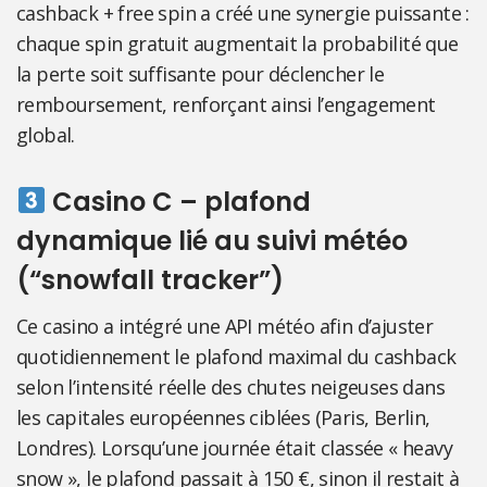
cashback + free spin a créé une synergie puissante :
chaque spin gratuit augmentait la probabilité que
la perte soit suffisante pour déclencher le
remboursement, renforçant ainsi l’engagement
global.
Casino C – plafond
dynamique lié au suivi météo
(“snowfall tracker”)
Ce casino a intégré une API météo afin d’ajuster
quotidiennement le plafond maximal du cashback
selon l’intensité réelle des chutes neigeuses dans
les capitales européennes ciblées (Paris, Berlin,
Londres). Lorsqu’une journée était classée « heavy
snow », le plafond passait à 150 €, sinon il restait à