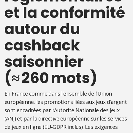
et la conformité
autour du
cashback
saisonnier
(≈ 260 mots)
En France comme dans l’ensemble de l’Union
européenne, les promotions liées aux jeux d’argent
sont encadrées par l’Autorité Nationale des Jeux
(ANJ) et par la directive européenne sur les services
de jeux en ligne (EU‑GDPR inclus). Les exigences