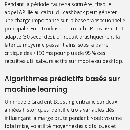
Pendant la période haute saisonnière, chaque
appel API lié au calcul du cashback peut générer
une charge importante sur la base transactionnelle
principale. En introduisant un cache Redis avec TTL
adapté (30 secondes), on réduit drastiquement la
latence moyenne passant ainsi sous la barre
critique des <150 ms pour plus de 95 % des
requêtes utilisateurs actifs sur mobile ou desktop.
Algorithmes prédictifs basés sur
machine learning
Un modèle Gradient Boosting entraîné sur deux
années historiques identifie trois variables clés
influençant la marge brute pendant Noël : volume
total misé, volatilité moyenne des slots joués et