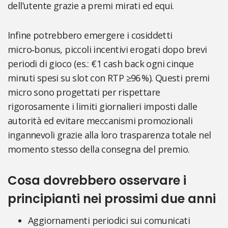
dell’utente grazie a premi mirati ed equi.
Infine potrebbero emergere i cosiddetti
micro‑bonus, piccoli incentivi erogati dopo brevi
periodi di gioco (es.: €1 cash back ogni cinque
minuti spesi su slot con RTP ≥96 %). Questi premi
micro sono progettati per rispettare
rigorosamente i limiti giornalieri imposti dalle
autorità ed evitare meccanismi promozionali
ingannevoli grazie alla loro trasparenza totale nel
momento stesso della consegna del premio.
Cosa dovrebbero osservare i
principianti nei prossimi due anni
Aggiornamenti periodici sui comunicati