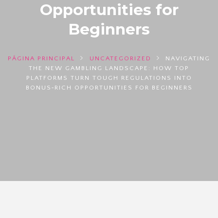
Opportunities for
Beginners
PÁGINA PRINCIPAL
UNCATEGORIZED
NAVIGATING
THE NEW GAMBLING LANDSCAPE: HOW TOP
PLATFORMS TURN TOUGH REGULATIONS INTO
BONUS‑RICH OPPORTUNITIES FOR BEGINNERS