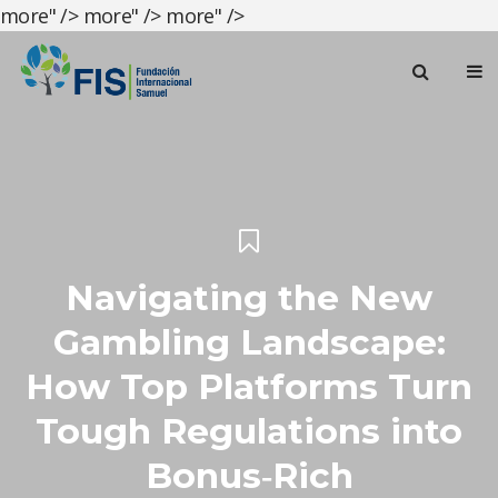
more" />
more" />
more" />
Navigating the New
Gambling Landscape:
How Top Platforms Turn
Tough Regulations into
Bonus‑Rich