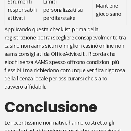
Strumenti
Limiti
Mantiene
responsabili
personalizzati su
gioco sano
attivati
perdita/stake
Applicando questa checklist prima della
registrazione potrai scegliere consapevolmente tra
casino non aams sicuri o migliori casinò online non
aams consigliati da OfficeAdvice.it . Ricorda che
giochi senza AAMS spesso offrono condizioni più
flessibili ma richiedono comunque verifica rigorosa
della licenza locale per assicurarsi che siano
davvero affidabili.
Conclusione
Le recentissime normative hanno costretto gli
operatori ad abbandonare pratiche promozionali