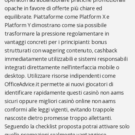
opache in favore di offerte più chiare ed
equilibrate. Piattaforme come Platform X e
Platform Y dimostrano come sia possibile
trasformare la pressione regolamentare in
vantaggi concreti per i principianti: bonus
strutturati con wagering contenuto, cashback
immediatamente utilizzabili e sistemi responsabili
integrati direttamente nell’interfaccia mobile o
desktop. Utilizzare risorse indipendenti come
OfficeAdvice.it permette ai nuovi giocatori di
identificare rapidamente questi casinò non aams
sicuri oppure migliori casinò online non aams
conformi alle leggi vigenti, evitando trappole
nascoste dietro promesse troppo allettanti.
Seguendo la checklist proposta potrai attivare solo
quelle promozioni realmente vantaggiose,