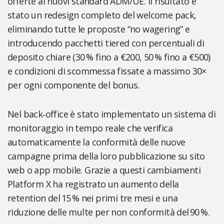
offerte ai nuovi standard ADM/UE. Il risultato è
stato un redesign completo del welcome pack,
eliminando tutte le proposte “no wagering” e
introducendo pacchetti tiered con percentuali di
deposito chiare (30 % fino a €200, 50 % fino a €500)
e condizioni di scommessa fissate a massimo 30×
per ogni componente del bonus.
Nel back‑office è stato implementato un sistema di
monitoraggio in tempo reale che verifica
automaticamente la conformità delle nuove
campagne prima della loro pubblicazione su sito
web o app mobile. Grazie a questi cambiamenti
Platform X ha registrato un aumento della
retention del 15 % nei primi tre mesi e una
riduzione delle multe per non conformità del 90 %.