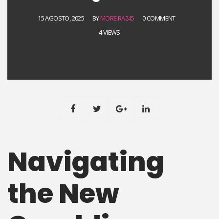
15 AGOSTO, 2025
BY
MOREIRA245
0 COMMENT
4 VIEWS
Navigating
the New