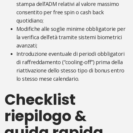
stampa dell’ADM relativi al valore massimo
consentito per free spin o cash back
quotidiano;
Modifiche alle soglie minime obbligatorie per
la verifica dell’età tramite sistemi biometrici
avanzati;
Introduzione eventuale di periodi obbligatori
di raffreddamento (“cooling‑off”) prima della
riattivazione dello stesso tipo di bonus entro
lo stesso mese calendario.
Checklist
riepilogo &
guida rapida