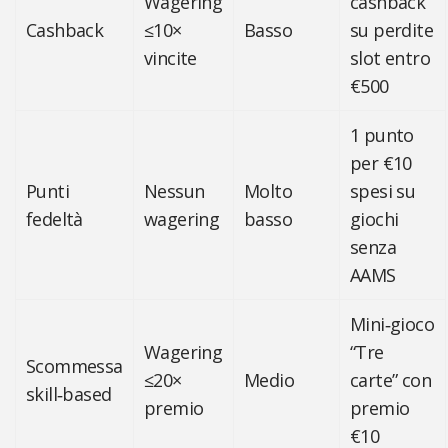
Wagering
cashback
Cashback
≤10×
Basso
su perdite
vincite
slot entro
€500
1 punto
per €10
Punti
Nessun
Molto
spesi su
fedeltà
wagering
basso
giochi
senza
AAMS
Mini‑gioco
Wagering
“Tre
Scommessa
≤20×
Medio
carte” con
skill‑based
premio
premio
€10