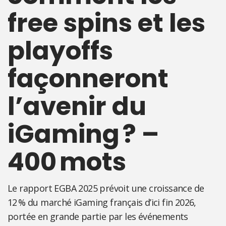
free spins et les
playoffs
façonneront
l’avenir du
iGaming ? –
400 mots
Le rapport EGBA 2025 prévoit une croissance de
12 % du marché iGaming français d’ici fin 2026,
portée en grande partie par les événements