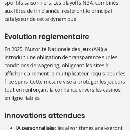
sportifs saisonniers. Les playoffs NBA, combinés
aux fêtes de fin d’année, resteront le principal
catalyseur de cette dynamique.
Évolution réglementaire
En 2025, l’Autorité Nationale des Jeux (ANJ) a
introduit une obligation de transparence sur les
conditions de wagering, obligeant les sites à
afficher clairement le multiplicateur requis pour les
free spins. Cette mesure vise à protéger les joueurs
tout en renforçant la confiance envers les casinos
en ligne fiables.
Innovations attendues
IA personnalisée
: les algorithmes analyseront