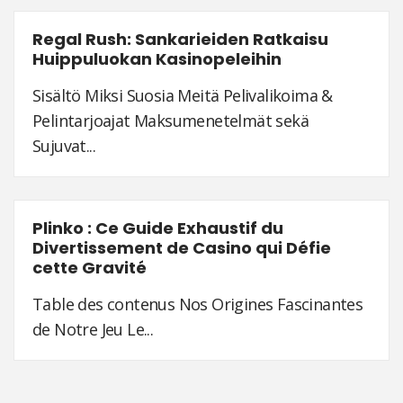
Regal Rush: Sankarieiden Ratkaisu
Huippuluokan Kasinopeleihin
Sisältö Miksi Suosia Meitä Pelivalikoima &
Pelintarjoajat Maksumenetelmät sekä
Sujuvat...
Plinko : Ce Guide Exhaustif du
Divertissement de Casino qui Défie
cette Gravité
Table des contenus Nos Origines Fascinantes
de Notre Jeu Le...