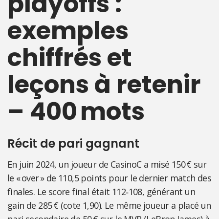
playoffs :
exemples
chiffrés et
leçons à retenir
– 400 mots
Récit de pari gagnant
En juin 2024, un joueur de CasinoC a misé 150 € sur
le « over » de 110,5 points pour le dernier match des
finales. Le score final était 112‑108, générant un
gain de 285 € (cote 1,90). Le même joueur a placé un