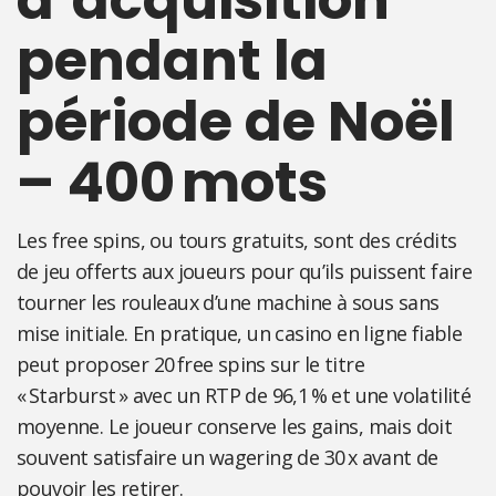
d’acquisition
pendant la
période de Noël
– 400 mots
Les free spins, ou tours gratuits, sont des crédits
de jeu offerts aux joueurs pour qu’ils puissent faire
tourner les rouleaux d’une machine à sous sans
mise initiale. En pratique, un casino en ligne fiable
peut proposer 20 free spins sur le titre
« Starburst » avec un RTP de 96,1 % et une volatilité
moyenne. Le joueur conserve les gains, mais doit
souvent satisfaire un wagering de 30 x avant de
pouvoir les retirer.