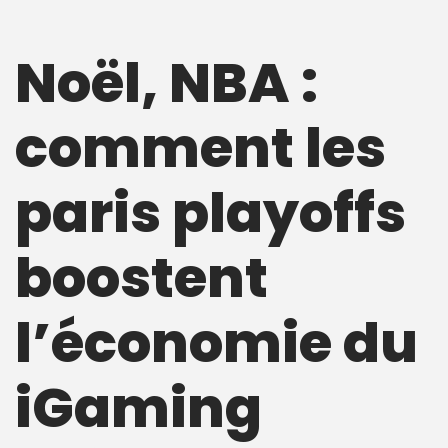
Noël, NBA :
comment les
paris playoffs
boostent
l’économie du
iGaming