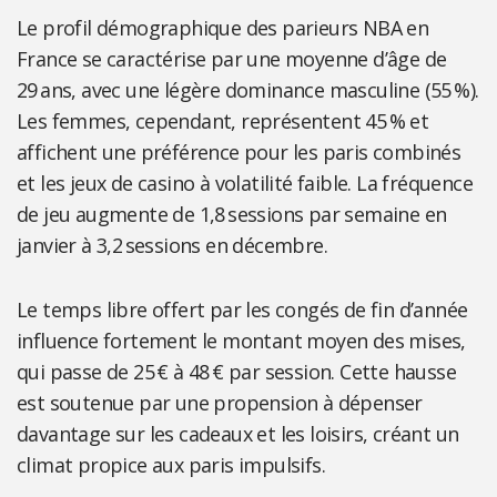
Le profil démographique des parieurs NBA en
France se caractérise par une moyenne d’âge de
29 ans, avec une légère dominance masculine (55 %).
Les femmes, cependant, représentent 45 % et
affichent une préférence pour les paris combinés
et les jeux de casino à volatilité faible. La fréquence
de jeu augmente de 1,8 sessions par semaine en
janvier à 3,2 sessions en décembre.
Le temps libre offert par les congés de fin d’année
influence fortement le montant moyen des mises,
qui passe de 25 € à 48 € par session. Cette hausse
est soutenue par une propension à dépenser
davantage sur les cadeaux et les loisirs, créant un
climat propice aux paris impulsifs.