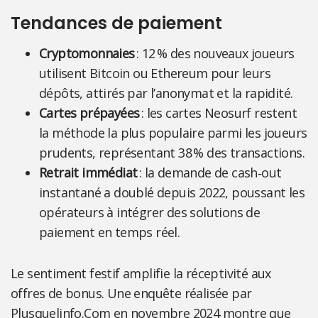
Tendances de paiement
Cryptomonnaies
: 12 % des nouveaux joueurs
utilisent Bitcoin ou Ethereum pour leurs
dépôts, attirés par l’anonymat et la rapidité.
Cartes prépayées
: les cartes Neosurf restent
la méthode la plus populaire parmi les joueurs
prudents, représentant 38 % des transactions.
Retrait immédiat
: la demande de cash‑out
instantané a doublé depuis 2022, poussant les
opérateurs à intégrer des solutions de
paiement en temps réel.
Le sentiment festif amplifie la réceptivité aux
offres de bonus. Une enquête réalisée par
Plusquelinfo.Com en novembre 2024 montre que