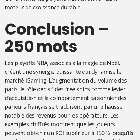
moteur de croissance durable.
Conclusion –
250 mots
Les playoffs NBA, associés à la magie de Noël,
créent une synergie puissante qui dynamise le
marché iGaming. L’augmentation du volume des
paris, le rôle décisif des free spins comme levier
d’acquisition et le comportement saisonnier des
parieurs français se traduisent par une hausse
notable des revenus pour les opérateurs. Les
exemples chiffrés montrent que les joueurs
peuvent obtenir un ROI supérieur à 150 % lorsqu’ils