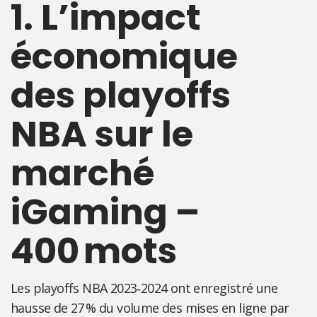
1. L’impact
économique
des playoffs
NBA sur le
marché
iGaming –
400 mots
Les playoffs NBA 2023‑2024 ont enregistré une
hausse de 27 % du volume des mises en ligne par