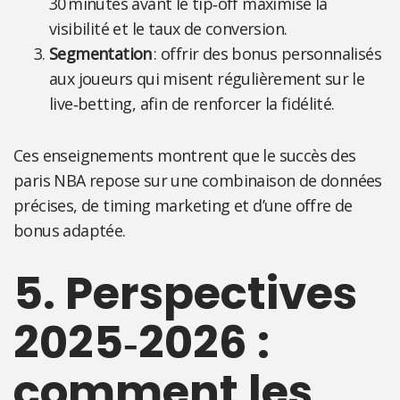
30 minutes avant le tip‑off maximise la
visibilité et le taux de conversion.
Segmentation
: offrir des bonus personnalisés
aux joueurs qui misent régulièrement sur le
live‑betting, afin de renforcer la fidélité.
Ces enseignements montrent que le succès des
paris NBA repose sur une combinaison de données
précises, de timing marketing et d’une offre de
bonus adaptée.
5. Perspectives
2025‑2026 :
comment les