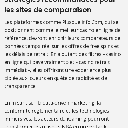
les sites de comparaison
Les plateformes comme Plusquelinfo.Com, qui se
positionnent comme le meilleur casino en ligne de
référence, devront enrichir leurs comparateurs de
données temps réel sur les offres de free spins et
les délais de retrait. En ajoutant des filtres « casino
en ligne qui paye vraiment » et « casino retrait
immédiat », elles offriront une expérience plus
ciblée aux joueurs en quête de rapidité et de
transparence.
En misant sur la data‑driven marketing, la
conformité réglementaire et les technologies
immersives, les acteurs du iGaming pourront
transformer les playoffs NBA en un véritable