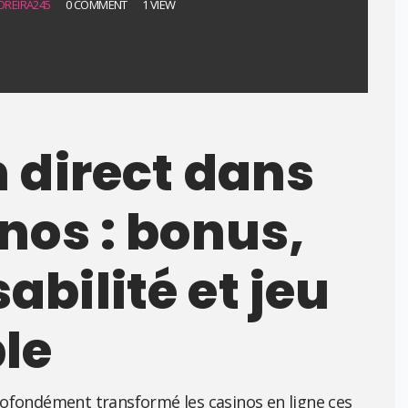
REIRA245
0 COMMENT
1 VIEW
n direct dans
inos : bonus,
abilité et jeu
le
profondément transformé les casinos en ligne ces