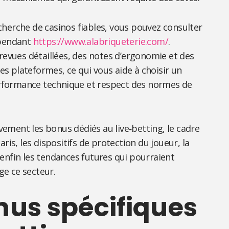
herche de casinos fiables, vous pouvez consulter
épendant
https://www.alabriqueterie.com/
.
 revues détaillées, des notes d’ergonomie et des
 des plateformes, ce qui vous aide à choisir un
performance technique et respect des normes de
ment les bonus dédiés au live‑betting, le cadre
aris, les dispositifs de protection du joueur, la
enfin les tendances futures qui pourraient
e ce secteur.
onus spécifiques