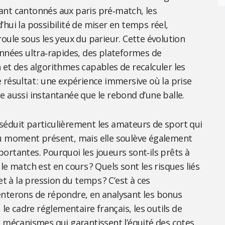
ant cantonnés aux paris pré‑match, les
hui la possibilité de miser en temps réel,
roule sous les yeux du parieur. Cette évolution
onnées ultra‑rapides, des plateformes de
 et des algorithmes capables de recalculer les
 résultat : une expérience immersive où la prise
e aussi instantanée que le rebond d’une balle.
séduit particulièrement les amateurs de sport qui
du moment présent, mais elle soulève également
ortantes. Pourquoi les joueurs sont‑ils prêts à
le match est en cours ? Quels sont les risques liés
et à la pression du temps ? C’est à ces
enterons de répondre, en analysant les bonus
 le cadre réglementaire français, les outils de
s mécanismes qui garantissent l’équité des cotes.