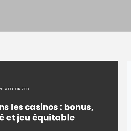
NCATEGORIZED
ns les casinos : bonus,
é et jeu équitable