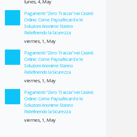
lunes, 4, May
Pagamenti “Zero Traccia” nei Casinò
Online: Come Paysafecard e le
Soluzioni Anonime Stanno
Ridefinendo la Sicurezza
viernes, 1, May
Pagamenti “Zero Traccia” nei Casinò
Online: Come Paysafecard e le
Soluzioni Anonime Stanno
Ridefinendo la Sicurezza
viernes, 1, May
Pagamenti “Zero Traccia” nei Casinò
Online: Come Paysafecard e le
Soluzioni Anonime Stanno
Ridefinendo la Sicurezza
viernes, 1, May