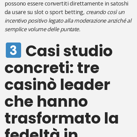
possono essere convertiti direttamente in satoshi
da usare su slot o sport betting
, creando così un
incentivo positivo legato alla moderazione anziché al
semplice volume delle puntate.
Casi studio
concreti: tre
casinò leader
che hanno
trasformato la
fedeltà in