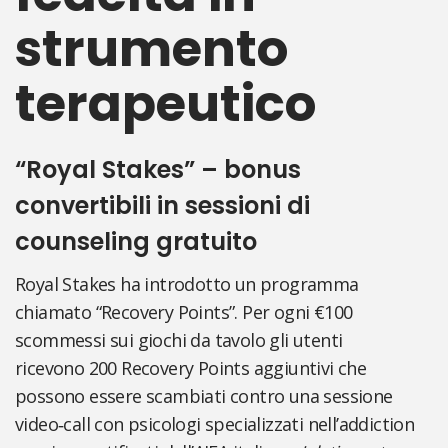
strumento
terapeutico
“Royal Stakes” – bonus
convertibili in sessioni di
counseling gratuito
Royal Stakes ha introdotto un programma
chiamato “Recovery Points”. Per ogni €100
scommessi sui giochi da tavolo gli utenti
ricevono 200 Recovery Points aggiuntivi che
possono essere scambiati contro una sessione
video‑call con psicologi specializzati nell’addiction