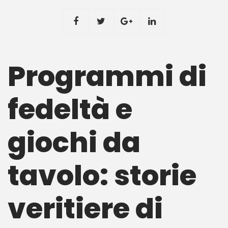
Programmi di
fedeltà e
giochi da
tavolo: storie
veritiere di