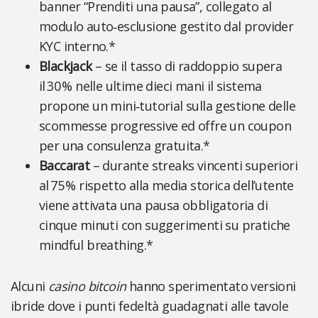
banner “Prenditi una pausa”, collegato al
modulo auto‑esclusione gestito dal provider
KYC interno.*
Blackjack
– se il tasso di raddoppio supera
il 30 % nelle ultime dieci mani il sistema
propone un mini‑tutorial sulla gestione delle
scommesse progressive ed offre un coupon
per una consulenza gratuita.*
Baccarat
– durante streaks vincenti superiori
al 75 % rispetto alla media storica dell’utente
viene attivata una pausa obbligatoria di
cinque minuti con suggerimenti su pratiche
mindful breathing.*
Alcuni
casino bitcoin
hanno sperimentato versioni
ibride dove i punti fedeltà guadagnati alle tavole