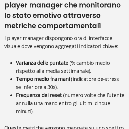
player manager che monitorano
lo stato emotivo attraverso
metriche comportamentali
I player manager dispongono ora di interfacce
visuale dove vengono aggregati indicatori chiave:
Varianza delle puntate
(% cambio medio
rispetto alla media settimanale).
Tempo medio fra mani
(indicatore de‑stress
se inferiore a 30s).
Frequenza dei reset
(numero volte che l’utente
annulla una mano entro gli ultimi cinque
minuti).
Queste metriche vengono mappate su uno spettro