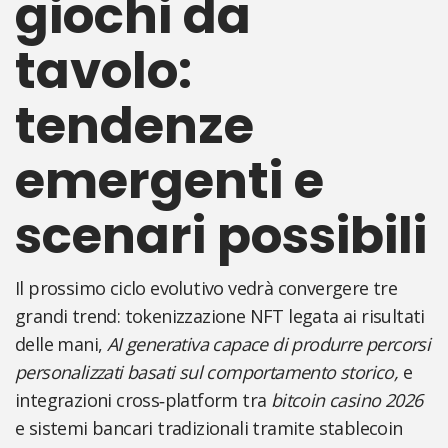
giochi da
tavolo:
tendenze
emergenti e
scenari possibili
Il prossimo ciclo evolutivo vedrà convergere tre
grandi trend: tokenizzazione NFT legata ai risultati
delle mani,
AI generativa capace di produrre percorsi
personalizzati basati sul comportamento storico,
e
integrazioni cross‑platform tra
bitcoin casino 2026
e sistemi bancari tradizionali tramite stablecoin