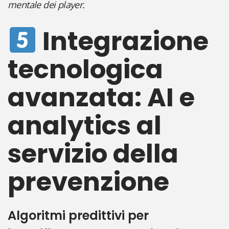
mentale dei player.
Integrazione
tecnologica
avanzata: AI e
analytics al
servizio della
prevenzione
Algoritmi predittivi per