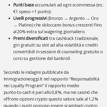
Punti base
accumulati ad ogni scommessa (es.:
€1 speso = 1 punto).
Livelli progressivi
(Bronzo → Argento → Oro
→ Platino) che sbloccano bonus crescenti fino
al 20 % extra sul wagering giornaliero.
Premi diversificati
tra cashback tradizionale,
giri gratuiti su slot ad alta volatilità e crediti
convertibili in sessioni di counseling gratuito o
corsi su gestione del bankroll.
Secondo le indagini pubblicate da
Immigrazioneoggi.It nel rapporto “Responsabilità
nei Loyalty Program” il rapporto medio
punto‑to‑cash è pari allo 0,8 %, ma nei casinò che
offrono opzioni crypto questo valore sale al 1,2 %
quando i punti possono essere scambiati contro