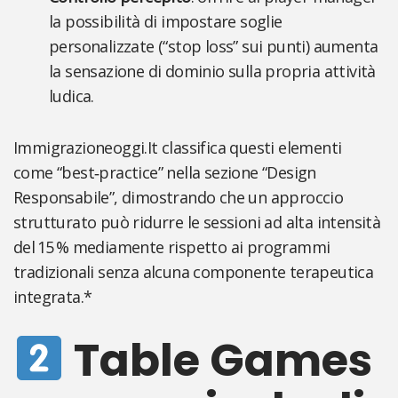
la possibilità di impostare soglie
personalizzate (“stop loss” sui punti) aumenta
la sensazione di dominio sulla propria attività
ludica.
Immigrazioneoggi.It classifica questi elementi
come “best‑practice” nella sezione “Design
Responsabile”, dimostrando che un approccio
strutturato può ridurre le sessioni ad alta intensità
del 15 % mediamente rispetto ai programmi
tradizionali senza alcuna componente terapeutica
integrata.*
Table Games