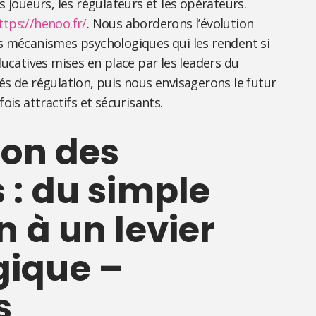
es joueurs, les régulateurs et les opérateurs.
ttps://henoo.fr/
. Nous aborderons l’évolution
es mécanismes psychologiques qui les rendent si
éducatives mises en place par les leaders du
és de régulation, puis nous envisagerons le futur
fois attractifs et sécurisants.
ion des
 : du simple
n à un levier
ique –
s