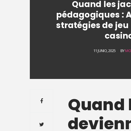
Quand les ja
pédagogiques : A
stratégies de jeu
casino
11 JUNIO, 2025
BY
MO
Quand l
devien