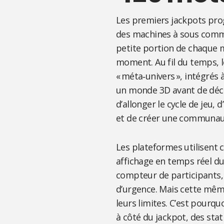
Les premiers jackpots pro
des machines à sous co
petite portion de chaque m
moment. Au fil du temps, l
« méta‑univers », intégrés à
un monde 3D avant de décle
d’allonger le cycle de jeu,
et de créer une communau
Les plateformes utilisent
affichage en temps réel d
compteur de participants, 
d’urgence. Mais cette même
leurs limites. C’est pourq
à côté du jackpot, des sta