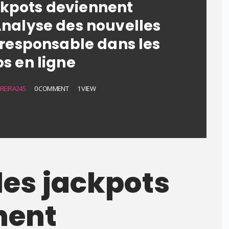
ckpots deviennent
nalyse des nouvelles
 responsable dans les
s en ligne
REIRA245
0 COMMENT
1 VIEW
es jackpots
nent