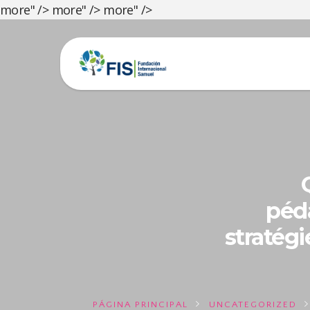
more" />
more" />
more" />
péda
stratégi
PÁGINA PRINCIPAL
UNCATEGORIZED