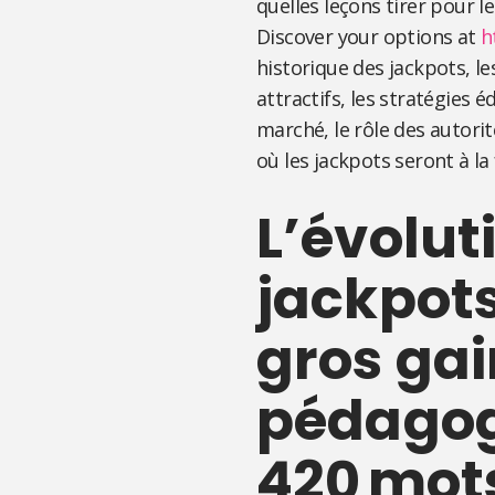
quelles leçons tirer pour l
Discover your options at
h
historique des jackpots, l
attractifs, les stratégies 
marché, le rôle des autorit
où les jackpots seront à la 
L’évolut
jackpots
gros gai
pédagog
420 mot