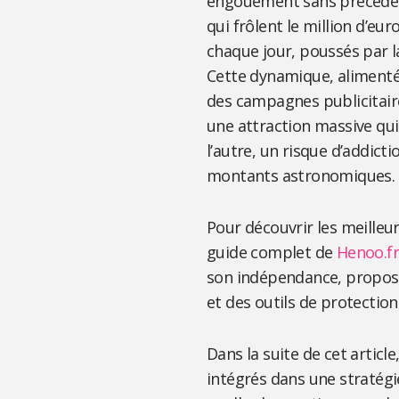
engouement sans précédent
qui frôlent le million d’euro
chaque jour, poussés par l
Cette dynamique, alimenté
des campagnes publicitaire
une attraction massive qui 
l’autre, un risque d’addict
montants astronomiques.
Pour découvrir les meilleu
guide complet de
Henoo.fr
son indépendance, propose
et des outils de protection
Dans la suite de cet artic
intégrés dans une stratégi