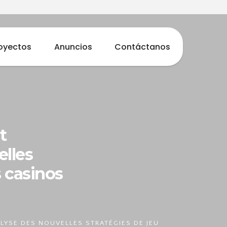
oyectos
Anuncios
Contáctanos
t
lles
s casinos
LYSE DES NOUVELLES STRATÉGIES DE JEU