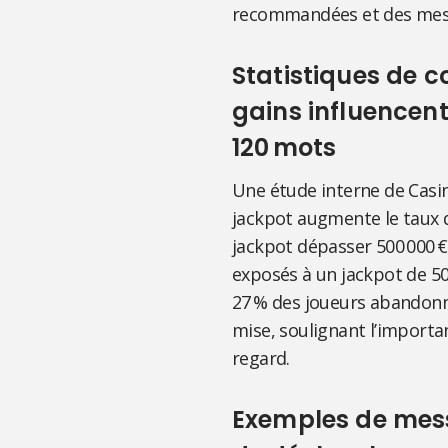
recommandées et des mess
Statistiques de c
gains influencen
120 mots
Une étude interne de Casi
jackpot augmente le taux d
jackpot dépasser 500 000 
exposés à un jackpot de 5
27 % des joueurs abandonne
mise, soulignant l’import
regard.
Exemples de mess