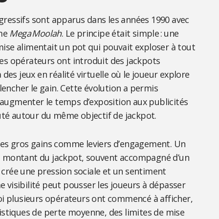
gressifs sont apparus dans les années 1990 avec
mme
Mega Moolah
. Le principe était simple : une
ise alimentait un pot qui pouvait exploser à tout
es opérateurs ont introduit des jackpots
 des jeux en réalité virtuelle où le joueur explore
ncher le gain. Cette évolution a permis
 d’augmenter le temps d’exposition aux publicités
té autour du même objectif de jackpot.
 ces gros gains comme leviers d’engagement. Un
u montant du jackpot, souvent accompagné d’un
crée une pression sociale et un sentiment
 visibilité peut pousser les joueurs à dépasser
uoi plusieurs opérateurs ont commencé à afficher,
tistiques de perte moyenne, des limites de mise