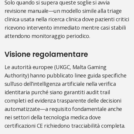
Solo quando si supera queste soglie si avvia
revisione manuale—un modello simile alla triage
clinica usata nella ricerca clinica dove pazienti critici
ricevono intervento immediato mentre casi stabili
attendono monitoraggio periodico.
Visione regolamentare
Le autorità europee (UKGC, Malta Gaming
Authority) hanno pubblicato linee guida specifiche
sull’uso dell’intelligenza artificiale nella verifica
identitaria purché siano garantiti audit trail
completi ed evidenza trasparente delle decisioni
automatizzate—a requisito fondamentale anche
nei settori della tecnologia medica dove
certificazioni CE richiedono tracciabilità completa.