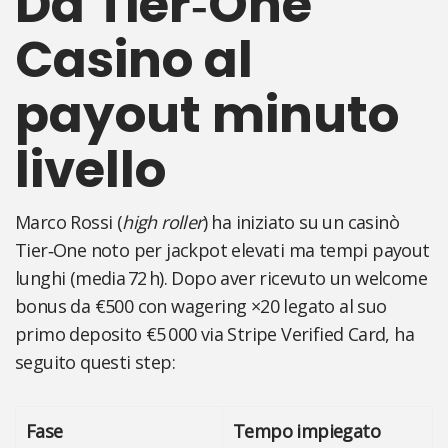
Da Tier‑One
Casino al
payout minuto
livello
Marco Rossi (
high roller
) ha iniziato su un casinò
Tier‑One noto per jackpot elevati ma tempi payout
lunghi (media 72 h). Dopo aver ricevuto un welcome
bonus da €500 con wagering ×20 legato al suo
primo deposito €5 000 via Stripe Verified Card, ha
seguito questi step:
Fase
Tempo impiegato