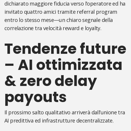
dichiarato maggiore fiducia verso l’operatore ed ha
invitato quattro amici tramite referral program
entro lo stesso mese—un chiaro segnale della
correlazione tra velocità reward e loyalty.
Tendenze future
– AI ottimizzata
& zero delay
payouts
Il prossimo salto qualitativo arriverà dall’unione tra
AI predittiva ed infrastrutture decentralizzate.