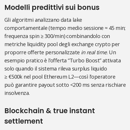
Modelli predittivi sui bonus
Gli algoritmi analizzano data lake
comportamentale (tempo medio sessione ≈ 45 min;
frequenza spin ≥ 300/min) combinandolo con
metriche liquidity pool degli exchange crypto per
proporre offerte personalizzate
in real time
. Un
esempio pratico è l’offerta “Turbo Boost” attivata
solo quando il sistema rileva surplus liquido
≥ €500k nel pool Ethereum L2—così l’operatore
può garantire payout sotto <​200 ms senza rischiare
insolvenza.
Blockchain & true instant
settlement