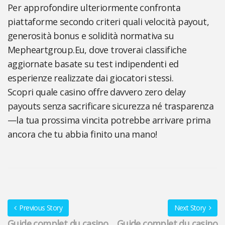
Per approfondire ulteriormente confronta
piattaforme secondo criteri quali velocità payout,
generosità bonus e solidità normativa su
Mepheartgroup.Eu, dove troverai classifiche
aggiornate basate su test indipendenti ed
esperienze realizzate dai giocatori stessi.
Scopri quale casino offre davvero zero delay
payouts senza sacrificare sicurezza né trasparenza
—la tua prossima vincita potrebbe arrivare prima
ancora che tu abbia finito una mano!
Previous Story
Next Story
Guide complet du casino
Guide complet du casino