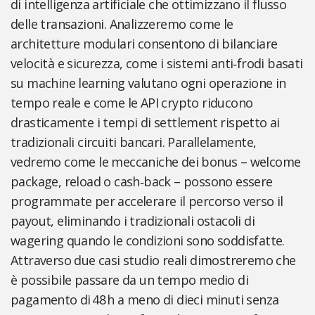
di intelligenza artificiale che ottimizzano il flusso
delle transazioni. Analizzeremo come le
architetture modulari consentono di bilanciare
velocità e sicurezza, come i sistemi anti‑frodi basati
su machine learning valutano ogni operazione in
tempo reale e come le API crypto riducono
drasticamente i tempi di settlement rispetto ai
tradizionali circuiti bancari. Parallelamente,
vedremo come le meccaniche dei bonus – welcome
package, reload o cash‑back – possono essere
programmate per accelerare il percorso verso il
payout, eliminando i tradizionali ostacoli di
wagering quando le condizioni sono soddisfatte.
Attraverso due casi studio reali dimostreremo che
è possibile passare da un tempo medio di
pagamento di 48 h a meno di dieci minuti senza