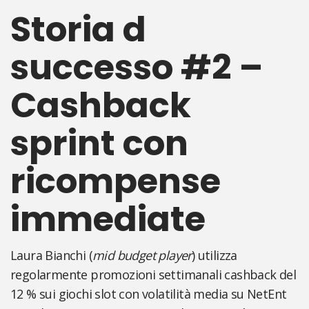
Storia d
successo #2 –
Cashback
sprint con
ricompense
immediate
Laura Bianchi (
mid budget player
) utilizza
regolarmente promozioni settimanali cashback del
12 % sui giochi slot con volatilità media su NetEnt