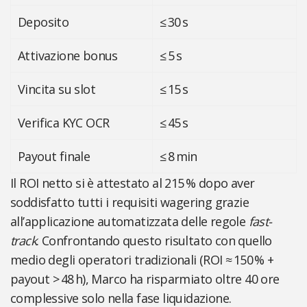
Deposito
≤ 30 s
Attivazione bonus
≤ 5 s
Vincita su slot
≤ 15 s
Verifica KYC OCR
≤ 45 s
Payout finale
≤ 8 min
Il ROI netto si è attestato al 215 % dopo aver
soddisfatto tutti i requisiti wagering grazie
all’applicazione automatizzata delle regole
fast-
track
. Confrontando questo risultato con quello
medio degli operatori tradizionali (ROI ≈ 150 % +
payout > 48 h), Marco ha risparmiato oltre 40 ore
complessive solo nella fase liquidazione.