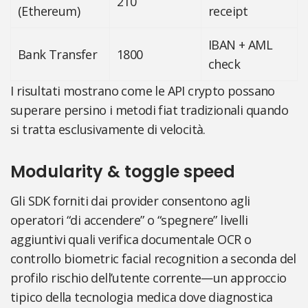
210
(Ethereum)
receipt
IBAN + AML
Bank Transfer
1800
check
I risultati mostrano come le API crypto possano
superare persino i metodi fiat tradizionali quando
si tratta esclusivamente di velocità.
Modularity & toggle speed
Gli SDK forniti dai provider consentono agli
operatori “di accendere” o “spegnere” livelli
aggiuntivi quali verifica documentale OCR o
controllo biometric facial recognition a seconda del
profilo rischio dell’utente corrente—un approccio
tipico della tecnologia medica dove diagnostica