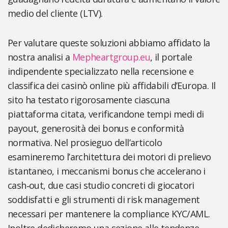
medio del cliente (LTV).
Per valutare queste soluzioni abbiamo affidato la
nostra analisi a
Mepheartgroup.eu
, il portale
indipendente specializzato nella recensione e
classifica dei casinò online più affidabili d’Europa. Il
sito ha testato rigorosamente ciascuna
piattaforma citata, verificandone tempi medi di
payout, generosità dei bonus e conformità
normativa. Nel prosieguo dell’articolo
esamineremo l’architettura dei motori di prelievo
istantaneo, i meccanismi bonus che accelerano i
cash‑out, due casi studio concreti di giocatori
soddisfatti e gli strumenti di risk management
necessari per mantenere la compliance KYC/AML.