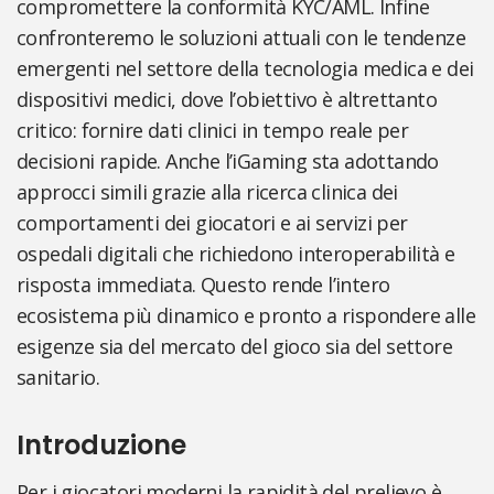
compromettere la conformità KYC/AML. Infine
confronteremo le soluzioni attuali con le tendenze
emergenti nel settore della tecnologia medica e dei
dispositivi medici, dove l’obiettivo è altrettanto
critico: fornire dati clinici in tempo reale per
decisioni rapide. Anche l’iGaming sta adottando
approcci simili grazie alla ricerca clinica dei
comportamenti dei giocatori e ai servizi per
ospedali digitali che richiedono interoperabilità e
risposta immediata. Questo rende l’intero
ecosistema più dinamico e pronto a rispondere alle
esigenze sia del mercato del gioco sia del settore
sanitario.
Introduzione
Per i giocatori moderni la rapidità del prelievo è