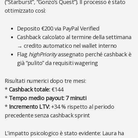
(“Starburst”, “Gonzo’s Quest”). Il processo è stato
ottimizzato così:
Deposito €200 via PayPal Verified
Cashback calcolato al termine della settimana
→ credito automatico nel wallet interno
Flag
highPriority
assegnato perché cashback è
già “pulito” da requisiti wagering
Risultati numerici dopo tre mesi:
*
Cashback totale:
€144
*
Tempo medio payout:
7 minuti
*
Incremento LTV:
+34 % rispetto al periodo
precedente senza cashback sprint
L’impatto psicologico è stato evidente: Laura ha