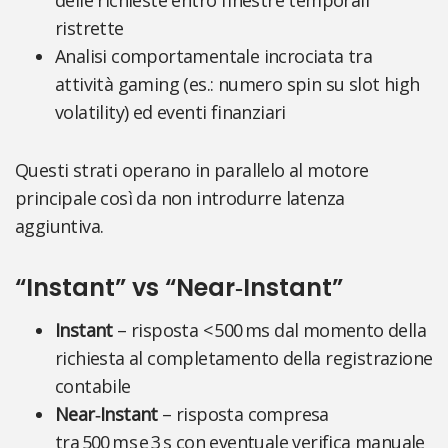
delle richieste entro finestre temporali
ristrette
Analisi comportamentale incrociata tra
attività gaming (es.: numero spin su slot high
volatility) ed eventi finanziari
Questi strati operano in parallelo al motore
principale così da non introdurre latenza
aggiuntiva.
“Instant” vs “Near‑Instant”
Instant
– risposta < 500 ms dal momento della
richiesta al completamento della registrazione
contabile
Near‑Instant
– risposta compresa
tra 500 ms e 3 s con eventuale verifica manuale