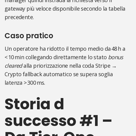
manager quindi instrada la richiesta verso il
gateway più veloce disponibile secondo la tabella
precedente.
Caso pratico
Un operatore ha ridotto il tempo medio da 48 h a
< 10 min collegando direttamente lo stato
bonus
cleared
alla priorizzazione nella coda Stripe →
Crypto fallback automatico se supera soglia
latenza > 300 ms.
Storia d
successo #1 –