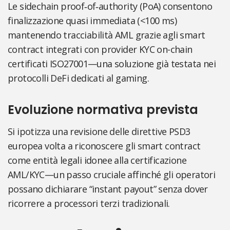
Le sidechain proof‑of‑authority (PoA) consentono
finalizzazione quasi immediata (<​100 ms)
mantenendo tracciabilità AML grazie agli smart
contract integrati con provider KYC on-chain
certificati ISO27001—una soluzione già testata nei
protocolli DeFi dedicati al gaming.
Evoluzione normativa prevista
Si ipotizza una revisione delle direttive PSD3
europea volta a riconoscere gli smart contract
come entità legali idonee alla certificazione
AML/KYC—un passo cruciale affinché gli operatori
possano dichiarare “instant payout” senza dover
ricorrere a processori terzi tradizionali.