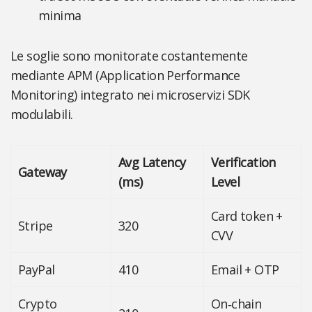
minima
Le soglie sono monitorate costantemente
mediante APM (Application Performance
Monitoring) integrato nei microservizi SDK
modulabili.
Avg Latency
Verification
Gateway
(ms)
Level
Card token +
Stripe
320
CVV
PayPal
410
Email + OTP
Crypto
On‑chain