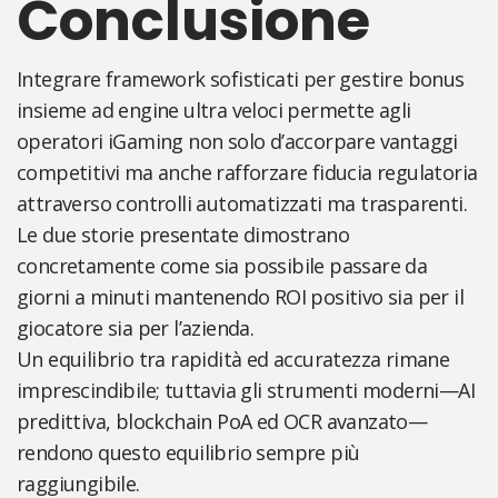
Conclusione
Integrare framework sofisticati per gestire bonus
insieme ad engine ultra veloci permette agli
operatori iGaming non solo d’accorpare vantaggi
competitivi ma anche rafforzare fiducia regulatoria
attraverso controlli automatizzati ma trasparenti.
Le due storie presentate dimostrano
concretamente come sia possibile passare da
giorni a minuti mantenendo ROI positivo sia per il
giocatore sia per l’azienda.
Un equilibrio tra rapidità ed accuratezza rimane
imprescindibile; tuttavia gli strumenti moderni—AI
predittiva, blockchain PoA ed OCR avanzato—
rendono questo equilibrio sempre più
raggiungibile.