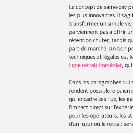
Le concept de same‑day pa
les plus innovantes. Il s’ag
transformer un simple visit
parviennent pas à offrir un
rétention chuter, tandis qu
part de marché. Un bon po
techniques et légales est l
ligne retrait immédiat
, qu
Dans les paragraphes qui s
rendent possible le paieme
qui encadre ces flux, les g
l’impact direct sur l’expé
pour les opérateurs, les s
d’un futur où le retrait ser