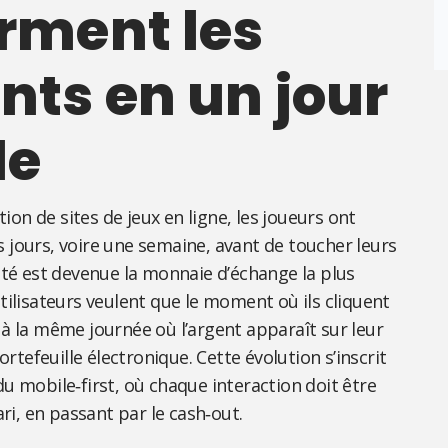
rment les
ts en un jour
le
on de sites de jeux en ligne, les joueurs ont
s jours, voire une semaine, avant de toucher leurs
dité est devenue la monnaie d’échange la plus
utilisateurs veulent que le moment où ils cliquent
 à la même journée où l’argent apparaît sur leur
tefeuille électronique. Cette évolution s’inscrit
du mobile‑first, où chaque interaction doit être
i, en passant par le cash‑out.