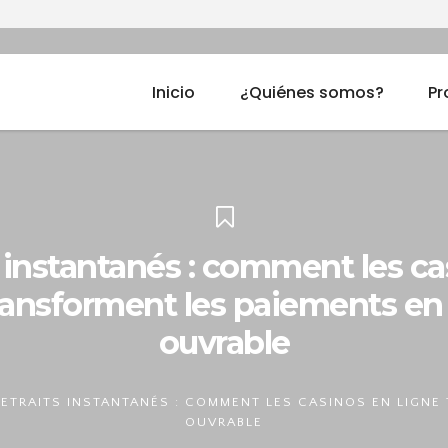
Inicio
¿Quiénes somos?
Pr
s instantanés : comment les ca
ransforment les paiements en
ouvrable
RETRAITS INSTANTANÉS : COMMENT LES CASINOS EN LIGNE
OUVRABLE