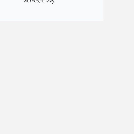
viernes, 1, May