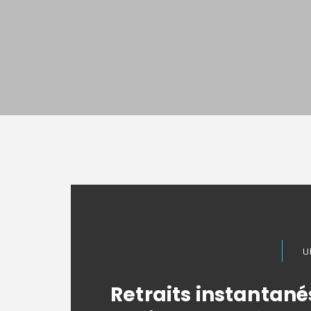
U
Retraits instantané