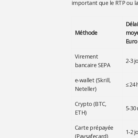
important que le RTP ou la v
Délai
Méthode
moy
Euro
Virement
2‑3 j
bancaire SEPA
e‑wallet (Skrill,
≤ 24 
Neteller)
Crypto (BTC,
5‑30
ETH)
Carte prépayée
1‑2 j
(Paysafecard)