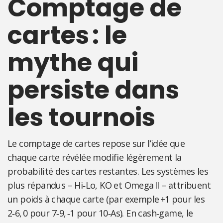
Comptage de
cartes : le
mythe qui
persiste dans
les tournois
Le comptage de cartes repose sur l’idée que
chaque carte révélée modifie légèrement la
probabilité des cartes restantes. Les systèmes les
plus répandus – Hi‑Lo, KO et Omega II – attribuent
un poids à chaque carte (par exemple +1 pour les
2‑6, 0 pour 7‑9, ‑1 pour 10‑As). En cash‑game, le