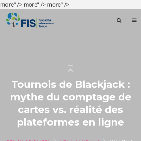
more" />
more" />
more" />
Tournois de Blackjack :
mythe du comptage de
cartes vs. réalité des
plateformes en ligne