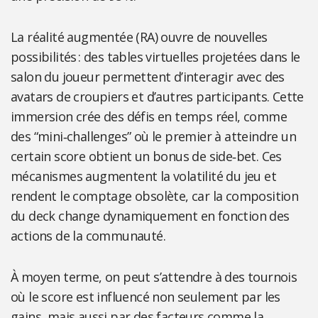
La réalité augmentée (RA) ouvre de nouvelles
possibilités : des tables virtuelles projetées dans le
salon du joueur permettent d’interagir avec des
avatars de croupiers et d’autres participants. Cette
immersion crée des défis en temps réel, comme
des “mini‑challenges” où le premier à atteindre un
certain score obtient un bonus de side‑bet. Ces
mécanismes augmentent la volatilité du jeu et
rendent le comptage obsolète, car la composition
du deck change dynamiquement en fonction des
actions de la communauté.
À moyen terme, on peut s’attendre à des tournois
où le score est influencé non seulement par les
gains, mais aussi par des facteurs comme la