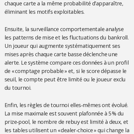
chaque carte a la même probabilité d’apparaître,
éliminant les motifs exploitables.
Ensuite, la surveillance comportementale analyse
les patterns de mise et les fluctuations du bankroll.
Un joueur qui augmente systématiquement ses
mises après chaque carte basse déclenche une
alerte. Le système compare ces données à un profil
de « comptage probable » et, si le score dépasse le
seuil, le compte peut être limité ou le joueur exclu
du tournoi.
Enfin, les règles de tournoi elles‑mêmes ont évolué.
La mise maximale est souvent plafonnée à 5 % du
prize‑pool, le nombre de rebuy est limité à deux, et
les tables utilisent un « dealer‑choice » qui change la