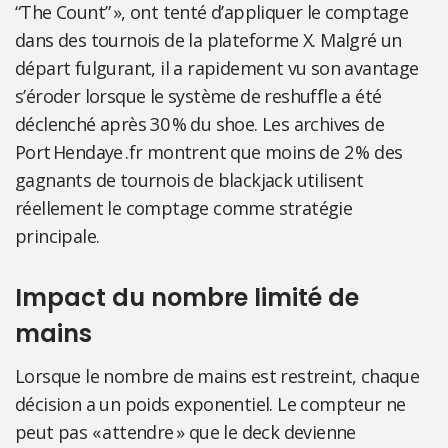
“The Count” », ont tenté d’appliquer le comptage
dans des tournois de la plateforme X. Malgré un
départ fulgurant, il a rapidement vu son avantage
s’éroder lorsque le système de reshuffle a été
déclenché après 30 % du shoe. Les archives de
Port Hendaye .fr montrent que moins de 2 % des
gagnants de tournois de blackjack utilisent
réellement le comptage comme stratégie
principale.
Impact du nombre limité de
mains
Lorsque le nombre de mains est restreint, chaque
décision a un poids exponentiel. Le compteur ne
peut pas « attendre » que le deck devienne