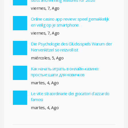
slots and winning features for 2026
viernes, 7, Ago
Online casino app review: speel gemakkelijk
en veilig op je smartphone
viernes, 7, Ago
Die Psychologie des Glücksspiels Warum der
Nervenkitzel so reizvoll ist
miércoles, 5, Ago
Как начать играть в онлайн-казино:
простые шаги для новичков
martes, 4, Ago
Le vite straordinarie dei giocatori d'azzardo
famosi
martes, 4, Ago