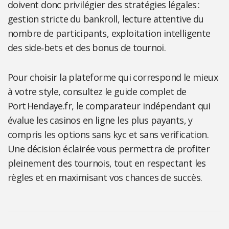
doivent donc privilégier des stratégies légales :
gestion stricte du bankroll, lecture attentive du
nombre de participants, exploitation intelligente
des side‑bets et des bonus de tournoi.
Pour choisir la plateforme qui correspond le mieux
à votre style, consultez le guide complet de
Port Hendaye.fr, le comparateur indépendant qui
évalue les casinos en ligne les plus payants, y
compris les options sans kyc et sans verification.
Une décision éclairée vous permettra de profiter
pleinement des tournois, tout en respectant les
règles et en maximisant vos chances de succès.