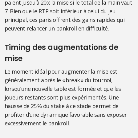
paient jusqu’à 20 x la mise si le total de la main vaut
7. Bien que le RTP soit inférieur à celui du jeu
principal, ces paris offrent des gains rapides qui
peuvent relancer un bankroll en difficulté.
Timing des augmentations de
mise
Le moment idéal pour augmenter la mise est
généralement après le « break » du tournoi,
lorsqu’une nouvelle table est formée et que les
joueurs restants sont plus expérimentés. Une
hausse de 25 % du stake à ce stade permet de
profiter d’une dynamique favorable sans exposer
excessivement le bankroll.