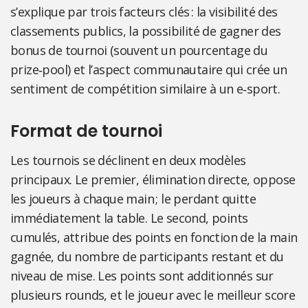
s’explique par trois facteurs clés : la visibilité des
classements publics, la possibilité de gagner des
bonus de tournoi (souvent un pourcentage du
prize‑pool) et l’aspect communautaire qui crée un
sentiment de compétition similaire à un e‑sport.
Format de tournoi
Les tournois se déclinent en deux modèles
principaux. Le premier, élimination directe, oppose
les joueurs à chaque main ; le perdant quitte
immédiatement la table. Le second, points
cumulés, attribue des points en fonction de la main
gagnée, du nombre de participants restant et du
niveau de mise. Les points sont additionnés sur
plusieurs rounds, et le joueur avec le meilleur score