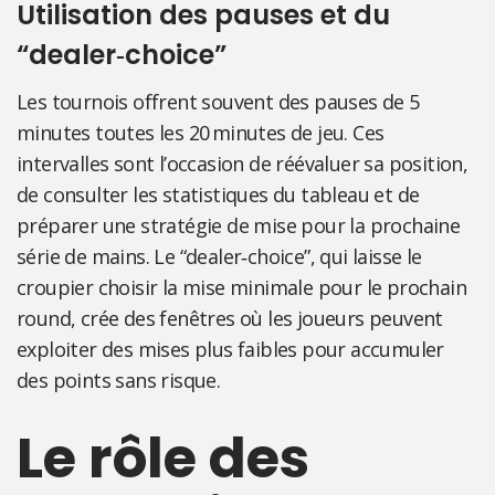
Utilisation des pauses et du
“dealer‑choice”
Les tournois offrent souvent des pauses de 5
minutes toutes les 20 minutes de jeu. Ces
intervalles sont l’occasion de réévaluer sa position,
de consulter les statistiques du tableau et de
préparer une stratégie de mise pour la prochaine
série de mains. Le “dealer‑choice”, qui laisse le
croupier choisir la mise minimale pour le prochain
round, crée des fenêtres où les joueurs peuvent
exploiter des mises plus faibles pour accumuler
des points sans risque.
Le rôle des