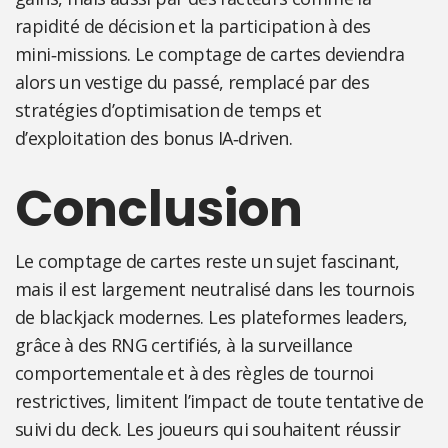
rapidité de décision et la participation à des
mini‑missions. Le comptage de cartes deviendra
alors un vestige du passé, remplacé par des
stratégies d’optimisation de temps et
d’exploitation des bonus IA‑driven.
Conclusion
Le comptage de cartes reste un sujet fascinant,
mais il est largement neutralisé dans les tournois
de blackjack modernes. Les plateformes leaders,
grâce à des RNG certifiés, à la surveillance
comportementale et à des règles de tournoi
restrictives, limitent l’impact de toute tentative de
suivi du deck. Les joueurs qui souhaitent réussir