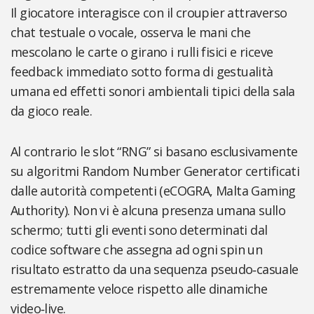
Il giocatore interagisce con il croupier attraverso
chat testuale o vocale, osserva le mani che
mescolano le carte o girano i rulli fisici e riceve
feedback immediato sotto forma di gestualità
umana ed effetti sonori ambientali tipici della sala
da gioco reale.
Al contrario le slot “RNG” si basano esclusivamente
su algoritmi Random Number Generator certificati
dalle autorità competenti (eCOGRA, Malta Gaming
Authority). Non vi è alcuna presenza umana sullo
schermo; tutti gli eventi sono determinati dal
codice software che assegna ad ogni spin un
risultato estratto da una sequenza pseudo‑casuale
estremamente veloce rispetto alle dinamiche
video‑live.