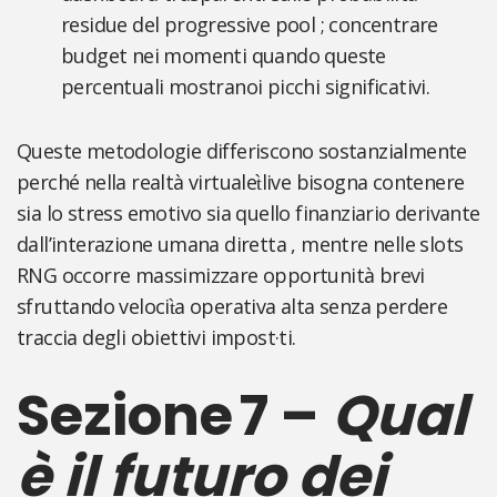
residue del progressive pool ; concentrare
budget nei moment​і quando queste
percentuali mostranoi picchi significativi.
Queste metodologie differiscono sostanzialmente
perché nella realtà virtualеt̀live bisogna contenere
sia lo stress emotivo sia quello finanziario derivante
dall’interazione umana diretta , mentre nelle slots
RNG occorre massimizzare opportunità brevi
sfruttando veloc­it̀a operativa alta senza perdere
traccia degli obiettivi impost·ti.
Sezione 7 –
Qual
è il futuro dei