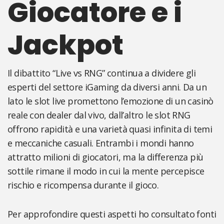
Giocatore e i
Jackpot
Il dibattito “Live vs RNG” continua a dividere gli
esperti del settore iGaming da diversi anni. Da un
lato le slot live promettono l’emozione di un casinò
reale con dealer dal vivo, dall’altro le slot RNG
offrono rapidità e una varietà quasi infinita di temi
e meccaniche casuali. Entrambi i mondi hanno
attratto milioni di giocatori, ma la differenza più
sottile rimane il modo in cui la mente percepisce
rischio e ricompensa durante il gioco.
Per approfondire questi aspetti ho consultato fonti