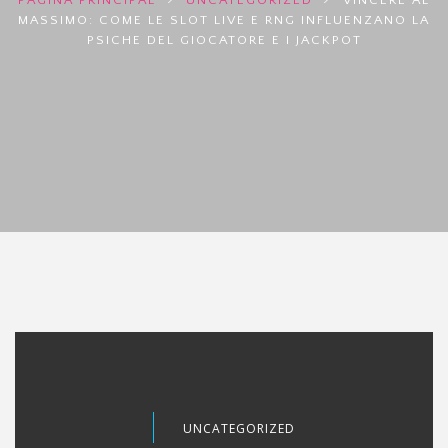
PÁGINA PRINCIPAL
UNCATEGORIZED
VINCERE AL
MASSIMO: COME LE SLOT LIVE E RNG INFLUENZANO LA
PSICHE DEL GIOCATORE E I JACKPOT
UNCATEGORIZED