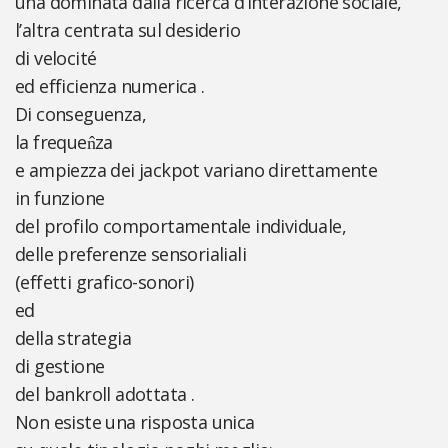
una dominata dalla ricerca d’interazionе sociale,
l’altra centrata sul desiderio
di velocité
ed efficienza numerica .
Di conseguenza,
la frequen̂za
e ampiezza dei jackpot variano direttamente
in funzione
del profilo comportamentale individualе,
delle preferenze sensorial‌iali
(effetti grafico-sonori)
ed
della strategia
di gestione
del bankroll adottata .
Non esiste una risposta unica