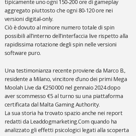
tipicamente uno ogni 150‑200 ore di gameplay
aggregato piuttosto che ogni 80‑120 ore nei
versioni digital‑only.
Ciò è dovuto al minore numero totale di spin
possibili all’interno dell’interfaccia live rispetto alla
rapidissima rotazione degli spin nelle versioni
software puro.
Una testimonianza recente proviene da Marco B.,
residente a Milano, vincitore d’uno dei primi Mega
Moolah Live da €250 000 nel gennaio 2024 dopo
aver scommesso €5 al turno su una piattaforma
certificata dal Malta Gaming Authority.
La sua storia ha trovato spazio anche nei report
redatti da Leaddogmarketing.Com quando ha
analizzato gli effetti psicologici legati alla scoperta