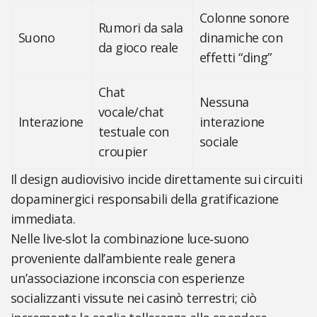
Colonne sonore
Rumori da sala
Suono
dinamiche con
da gioco reale
effetti “ding”
Chat
Nessuna
vocale/chat
Interazione
interazione
testuale con
sociale
croupier
Il design audiovisivo incide direttamente sui circuiti
dopaminergici responsabili della gratificazione
immediata.
Nelle live‑slot la combinazione luce‑suono
proveniente dall’ambiente reale genera
un’associazione inconscia con esperienze
socializzanti vissute nei casinò terrestri; ciò