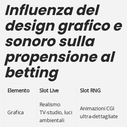
Influenza del
design grafico e
sonoro sulla
propensione al
betting
Elemento
Slot Live
Slot RNG
Realismo
Animazioni CGI
Grafica
TV‑studio, luci
ultra‑dettagliate
ambientali