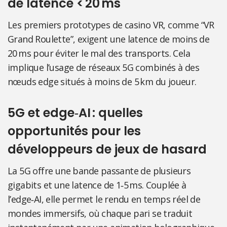
de latence < 20 ms
Les premiers prototypes de casino VR, comme “VR
Grand Roulette”, exigent une latence de moins de
20 ms pour éviter le mal des transports. Cela
implique l’usage de réseaux 5G combinés à des
nœuds edge situés à moins de 5 km du joueur.
5G et edge‑AI : quelles
opportunités pour les
développeurs de jeux de hasard
La 5G offre une bande passante de plusieurs
gigabits et une latence de 1‑5 ms. Couplée à
l’edge‑AI, elle permet le rendu en temps réel de
mondes immersifs, où chaque pari se traduit