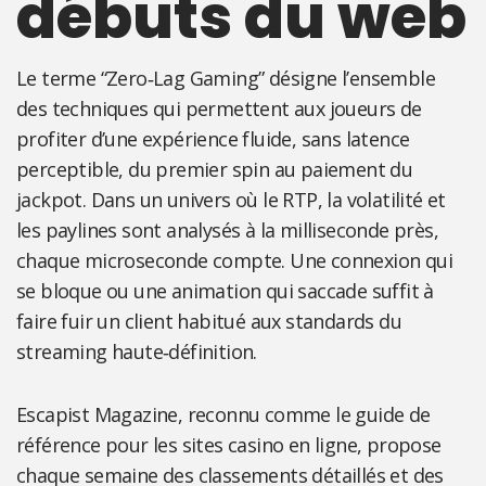
débuts du web
Le terme “Zero‑Lag Gaming” désigne l’ensemble
des techniques qui permettent aux joueurs de
profiter d’une expérience fluide, sans latence
perceptible, du premier spin au paiement du
jackpot. Dans un univers où le RTP, la volatilité et
les paylines sont analysés à la milliseconde près,
chaque microseconde compte. Une connexion qui
se bloque ou une animation qui saccade suffit à
faire fuir un client habitué aux standards du
streaming haute‑définition.
Escapist Magazine, reconnu comme le guide de
référence pour les sites casino en ligne, propose
chaque semaine des classements détaillés et des