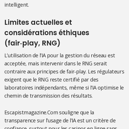
intelligent.
Limites actuelles et
considérations éthiques
(fair‑play, RNG)
L’utilisation de l’IA pour la gestion du réseau est
acceptée, mais intervenir dans le RNG serait
contraire aux principes de fair‑play. Les régulateurs
exigent que le RNG reste certifié par des
laboratoires indépendants, même si l’IA optimise le
chemin de transmission des résultats.
Escapistmagazine.Com souligne que la
transparence sur l’usage de l’IA est un critère de
confiance, surtout pour les casinos en ligne sans