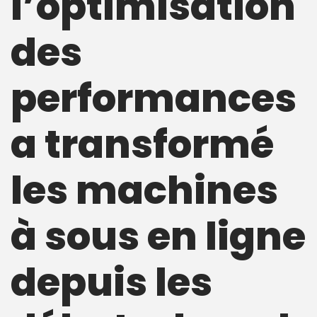
l’optimisation
des
performances
a transformé
les machines
à sous en ligne
depuis les