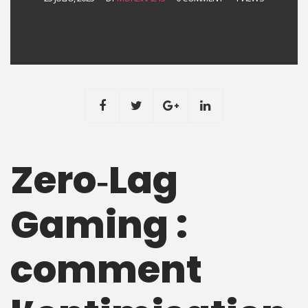
Zero‑Lag
Gaming :
comment