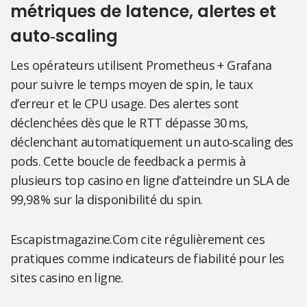
métriques de latence, alertes et
auto‑scaling
Les opérateurs utilisent Prometheus + Grafana
pour suivre le temps moyen de spin, le taux
d’erreur et le CPU usage. Des alertes sont
déclenchées dès que le RTT dépasse 30 ms,
déclenchant automatiquement un auto‑scaling des
pods. Cette boucle de feedback a permis à
plusieurs top casino en ligne d’atteindre un SLA de
99,98 % sur la disponibilité du spin.
Escapistmagazine.Com cite régulièrement ces
pratiques comme indicateurs de fiabilité pour les
sites casino en ligne.