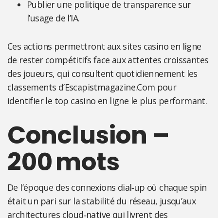
Publier une politique de transparence sur
l’usage de l’IA.
Ces actions permettront aux sites casino en ligne
de rester compétitifs face aux attentes croissantes
des joueurs, qui consultent quotidiennement les
classements d’Escapistmagazine.Com pour
identifier le top casino en ligne le plus performant.
Conclusion –
200 mots
De l’époque des connexions dial‑up où chaque spin
était un pari sur la stabilité du réseau, jusqu’aux
architectures cloud‑native qui livrent des