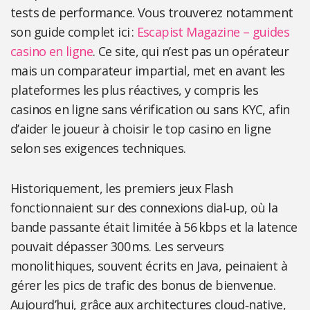
tests de performance. Vous trouverez notamment
son guide complet ici :
Escapist Magazine – guides
casino en ligne
. Ce site, qui n’est pas un opérateur
mais un comparateur impartial, met en avant les
plateformes les plus réactives, y compris les
casinos en ligne sans vérification ou sans KYC, afin
d’aider le joueur à choisir le top casino en ligne
selon ses exigences techniques.
Historiquement, les premiers jeux Flash
fonctionnaient sur des connexions dial‑up, où la
bande passante était limitée à 56 kbps et la latence
pouvait dépasser 300 ms. Les serveurs
monolithiques, souvent écrits en Java, peinaient à
gérer les pics de trafic des bonus de bienvenue.
Aujourd’hui, grâce aux architectures cloud‑native,