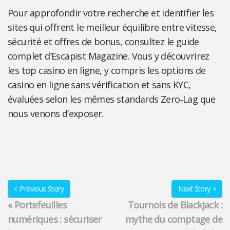
Pour approfondir votre recherche et identifier les
sites qui offrent le meilleur équilibre entre vitesse,
sécurité et offres de bonus, consultez le guide
complet d’Escapist Magazine. Vous y découvrirez
les top casino en ligne, y compris les options de
casino en ligne sans vérification et sans KYC,
évaluées selon les mêmes standards Zero‑Lag que
nous venons d’exposer.
Previous Story
Next Story
« Portefeuilles
Tournois de Blackjack :
numériques : sécuriser
mythe du comptage de