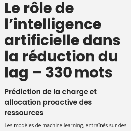
Le rôle de
l’intelligence
artificielle dans
la réduction du
lag – 330 mots
Prédiction de la charge et
allocation proactive des
ressources
Les modèles de machine learning, entraînés sur des