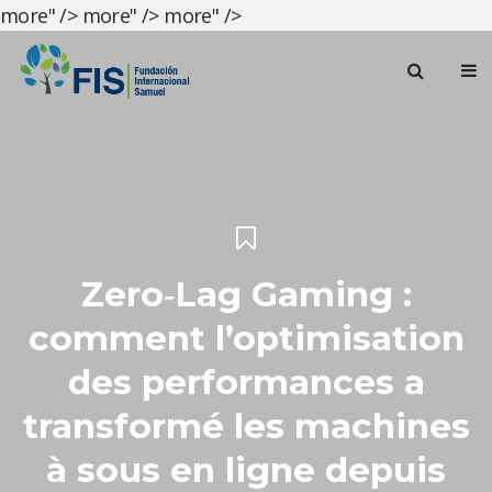
more" />
more" />
more" />
Zero‑Lag Gaming :
comment l’optimisation
des performances a
transformé les machines
à sous en ligne depuis