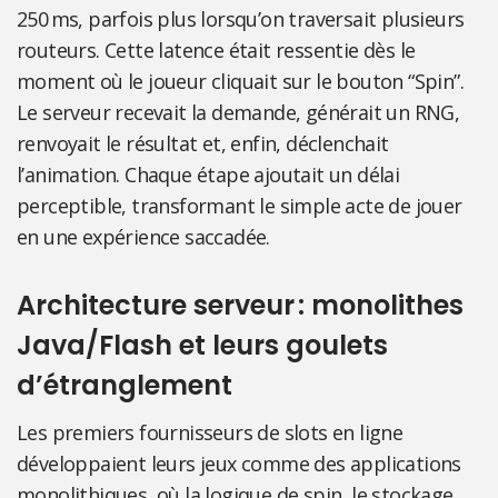
250 ms, parfois plus lorsqu’on traversait plusieurs
routeurs. Cette latence était ressentie dès le
moment où le joueur cliquait sur le bouton “Spin”.
Le serveur recevait la demande, générait un RNG,
renvoyait le résultat et, enfin, déclenchait
l’animation. Chaque étape ajoutait un délai
perceptible, transformant le simple acte de jouer
en une expérience saccadée.
Architecture serveur : monolithes
Java/Flash et leurs goulets
d’étranglement
Les premiers fournisseurs de slots en ligne
développaient leurs jeux comme des applications
monolithiques, où la logique de spin, le stockage