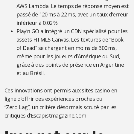
AWS Lambda. Le temps de réponse moyen est
passé de 120 ms à 22 ms, avec un taux d’erreur
inférieur à 0,02 %.
Play’n GO a intégré un CDN spécialisé pour les
assets HTML5 Canvas. Les textures de “Book
of Dead” se chargent en moins de 300 ms,
même pour les joueurs d’Amérique du Sud,
grâce à des points de présence en Argentine
et au Brésil.
Ces innovations ont permis aux sites casino en
ligne d’offrir des expériences proches du
“Zero‑Lag”, un critère désormais scruté par les
critiques d’Escapistmagazine.Com.